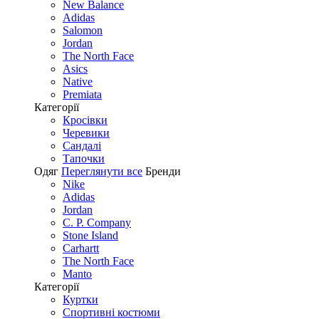
New Balance
Adidas
Salomon
Jordan
The North Face
Asics
Native
Premiata
Категорії
Кросівки
Черевики
Сандалі
Tапочки
Одяг
Переглянути все
Бренди
Nike
Adidas
Jordan
C. P. Company
Stone Island
Carhartt
The North Face
Manto
Категорії
Куртки
Спортивні костюми