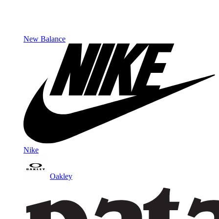
New Balance
Nike
Oakley