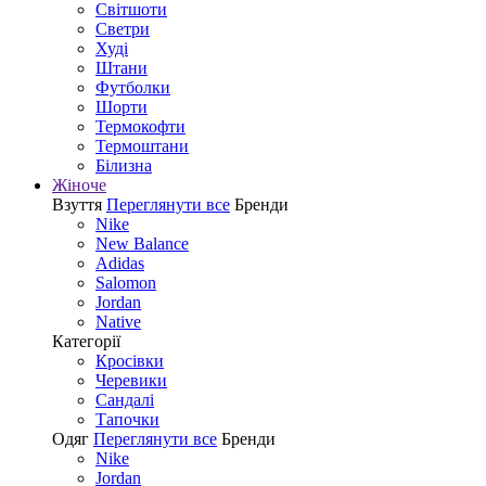
Світшоти
Светри
Худі
Штани
Футболки
Шорти
Термокофти
Термоштани
Білизна
Жіноче
Взуття
Переглянути все
Бренди
Nike
New Balance
Adidas
Salomon
Jordan
Native
Категорії
Кросівки
Черевики
Сандалі
Tапочки
Одяг
Переглянути все
Бренди
Nike
Jordan