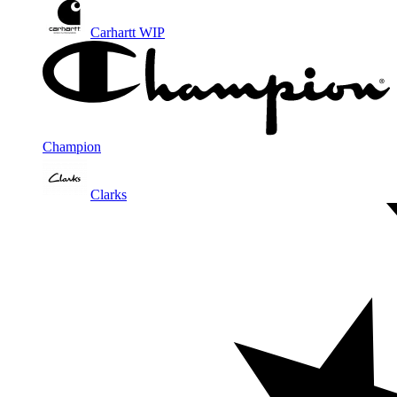
Carhartt WIP
Champion
Clarks