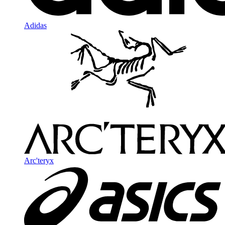
Adidas
Arc'teryx