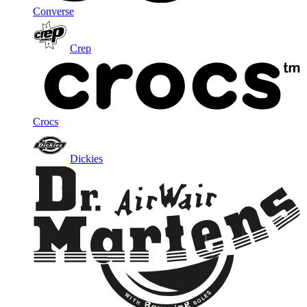
Converse
Crep
Crocs
Dickies