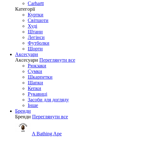
Carhartt
Категорії
Куртки
Світшоти
Худі
Штани
Легінси
Футболки
Шорти
Аксесуари
Аксесуари
Переглянути все
Рюкзаки
Сумки
Шкарпетки
Шапки
Кепки
Рукавиці
Засоби для догляду
Інше
Бренди
Бренди
Переглянути все
A Bathing Ape