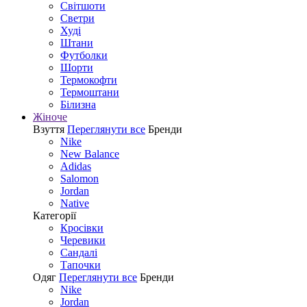
Світшоти
Светри
Худі
Штани
Футболки
Шорти
Термокофти
Термоштани
Білизна
Жіноче
Взуття
Переглянути все
Бренди
Nike
New Balance
Adidas
Salomon
Jordan
Native
Категорії
Кросівки
Черевики
Сандалі
Tапочки
Одяг
Переглянути все
Бренди
Nike
Jordan