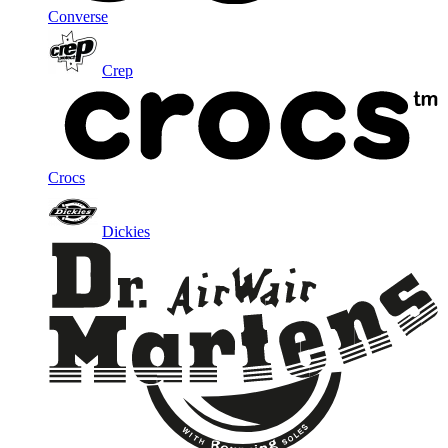
Converse
Crep
Crocs
Dickies