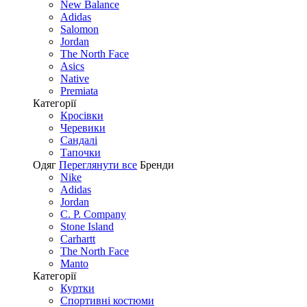
New Balance
Adidas
Salomon
Jordan
The North Face
Asics
Native
Premiata
Категорії
Кросівки
Черевики
Сандалі
Tапочки
Одяг
Переглянути все
Бренди
Nike
Adidas
Jordan
C. P. Company
Stone Island
Carhartt
The North Face
Manto
Категорії
Куртки
Спортивні костюми