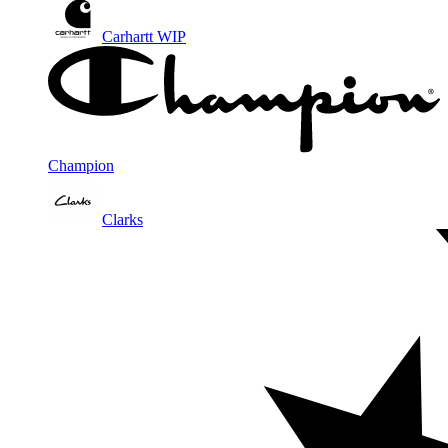
Carhartt WIP
Champion
Clarks