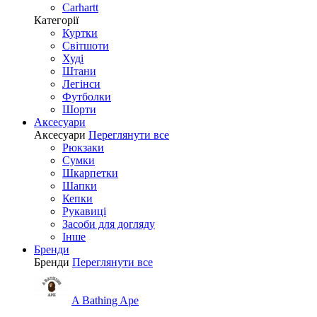
Carhartt
Категорії
Куртки
Світшоти
Худі
Штани
Легінси
Футболки
Шорти
Аксесуари
Аксесуари
Переглянути все
Рюкзаки
Сумки
Шкарпетки
Шапки
Кепки
Рукавиці
Засоби для догляду
Інше
Бренди
Бренди
Переглянути все
A Bathing Ape