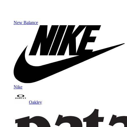
New Balance
Nike
Oakley