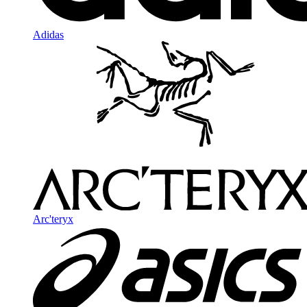
Adidas
Arc'teryx