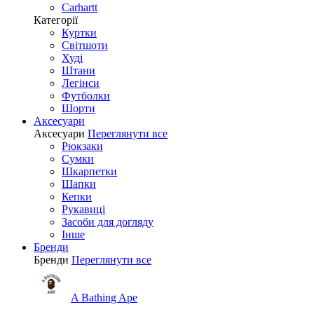
Carhartt
Категорії
Куртки
Світшоти
Худі
Штани
Легінси
Футболки
Шорти
Аксесуари
Аксесуари
Переглянути все
Рюкзаки
Сумки
Шкарпетки
Шапки
Кепки
Рукавиці
Засоби для догляду
Інше
Бренди
Бренди
Переглянути все
A Bathing Ape