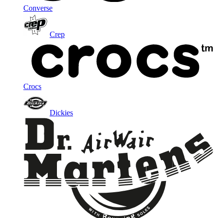
Converse
Crep
Crocs
Dickies