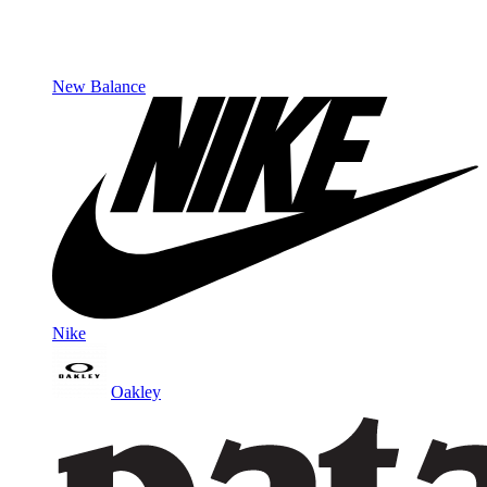
New Balance
Nike
Oakley