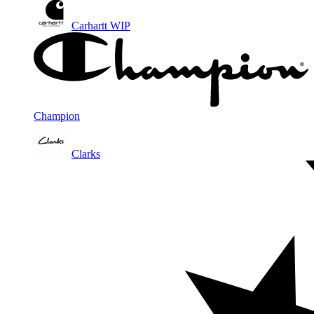
Carhartt WIP
Champion
Clarks