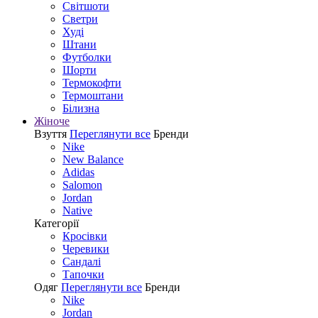
Світшоти
Светри
Худі
Штани
Футболки
Шорти
Термокофти
Термоштани
Білизна
Жіноче
Взуття
Переглянути все
Бренди
Nike
New Balance
Adidas
Salomon
Jordan
Native
Категорії
Кросівки
Черевики
Сандалі
Tапочки
Одяг
Переглянути все
Бренди
Nike
Jordan