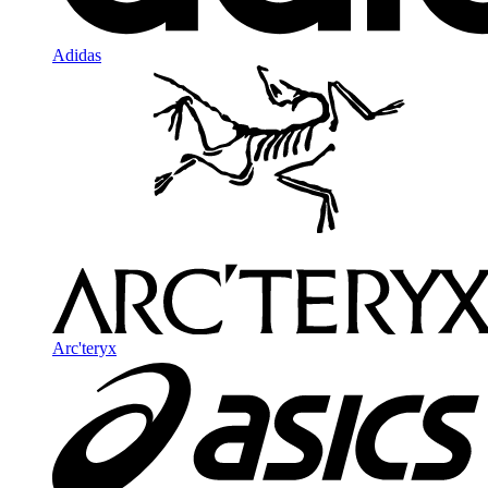
Adidas
Arc'teryx