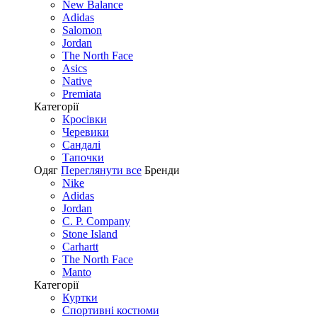
New Balance
Adidas
Salomon
Jordan
The North Face
Asics
Native
Premiata
Категорії
Кросівки
Черевики
Сандалі
Tапочки
Одяг
Переглянути все
Бренди
Nike
Adidas
Jordan
C. P. Company
Stone Island
Carhartt
The North Face
Manto
Категорії
Куртки
Спортивні костюми