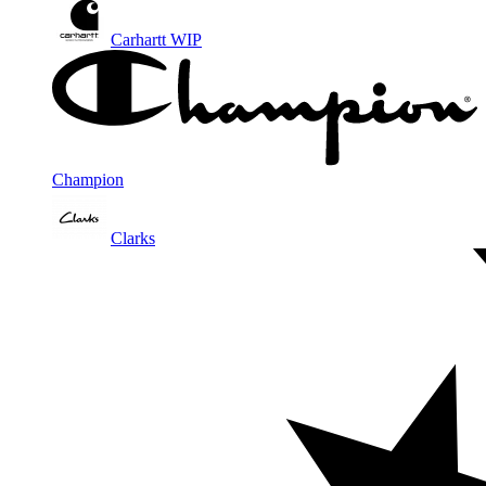
Carhartt WIP
Champion
Clarks