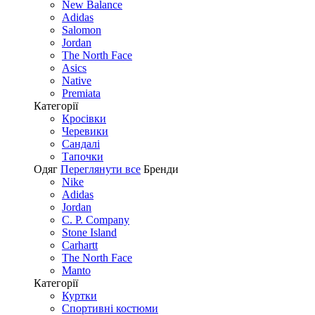
New Balance
Adidas
Salomon
Jordan
The North Face
Asics
Native
Premiata
Категорії
Кросівки
Черевики
Сандалі
Tапочки
Одяг
Переглянути все
Бренди
Nike
Adidas
Jordan
C. P. Company
Stone Island
Carhartt
The North Face
Manto
Категорії
Куртки
Спортивні костюми