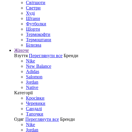
Світшоти
Светри
Худі
Штани
Футболки
Шорти
Термокофти
Термоштани
Білизна
Жіноче
Взуття
Переглянути все
Бренди
Nike
New Balance
Adidas
Salomon
Jordan
Native
Категорії
Кросівки
Черевики
Сандалі
Tапочки
Одяг
Переглянути все
Бренди
Nike
Jordan