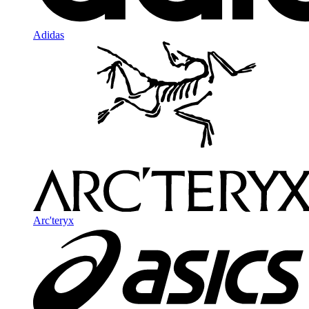
Adidas
Arc'teryx