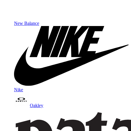
New Balance
Nike
Oakley