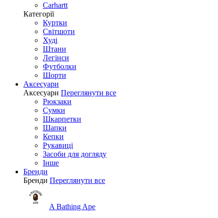
Carhartt
Категорії
Куртки
Світшоти
Худі
Штани
Легінси
Футболки
Шорти
Аксесуари
Аксесуари
Переглянути все
Рюкзаки
Сумки
Шкарпетки
Шапки
Кепки
Рукавиці
Засоби для догляду
Інше
Бренди
Бренди
Переглянути все
A Bathing Ape