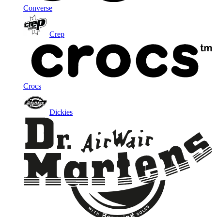
Converse
Crep
Crocs
Dickies