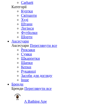
Carhartt
Категорії
Куртки
Світшоти
Худі
Штани
Легінси
Футболки
Шорти
Аксесуари
Аксесуари
Переглянути все
Рюкзаки
Сумки
Шкарпетки
Шапки
Кепки
Рукавиці
Засоби для догляду
Інше
Бренди
Бренди
Переглянути все
A Bathing Ape