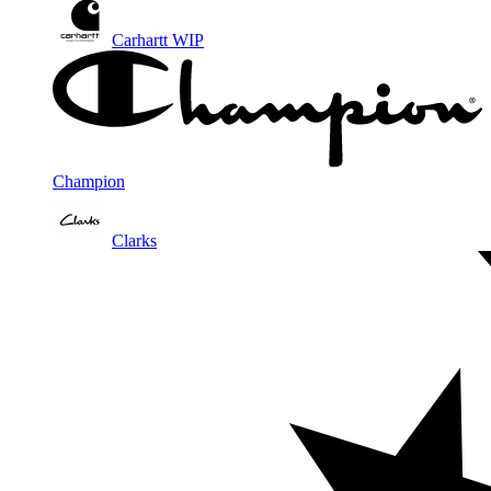
Carhartt WIP
Champion
Clarks