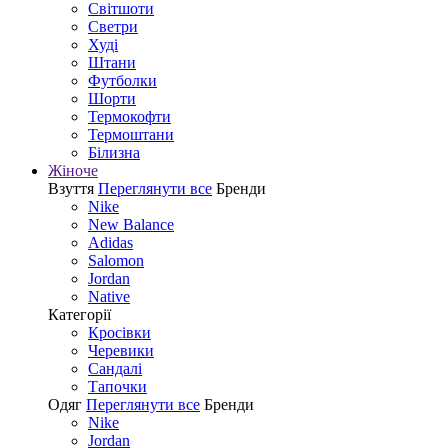
Світшоти
Светри
Худі
Штани
Футболки
Шорти
Термокофти
Термоштани
Білизна
Жіноче
Взуття
Переглянути все
Бренди
Nike
New Balance
Adidas
Salomon
Jordan
Native
Категорії
Кросівки
Черевики
Сандалі
Tапочки
Одяг
Переглянути все
Бренди
Nike
Jordan