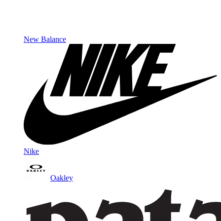
New Balance
Nike
Oakley