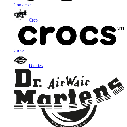
Converse
Crep
Crocs
Dickies