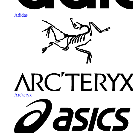
Adidas
Arc'teryx