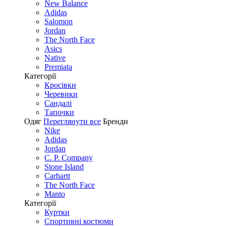
New Balance
Adidas
Salomon
Jordan
The North Face
Asics
Native
Premiata
Категорії
Кросівки
Черевики
Сандалі
Tапочки
Одяг
Переглянути все
Бренди
Nike
Adidas
Jordan
C. P. Company
Stone Island
Carhartt
The North Face
Manto
Категорії
Куртки
Спортивні костюми