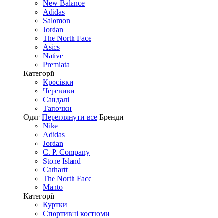
New Balance
Adidas
Salomon
Jordan
The North Face
Asics
Native
Premiata
Категорії
Кросівки
Черевики
Сандалі
Tапочки
Одяг
Переглянути все
Бренди
Nike
Adidas
Jordan
C. P. Company
Stone Island
Carhartt
The North Face
Manto
Категорії
Куртки
Спортивні костюми