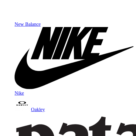
New Balance
Nike
Oakley