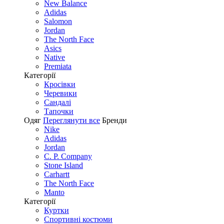
New Balance
Adidas
Salomon
Jordan
The North Face
Asics
Native
Premiata
Категорії
Кросівки
Черевики
Сандалі
Tапочки
Одяг
Переглянути все
Бренди
Nike
Adidas
Jordan
C. P. Company
Stone Island
Carhartt
The North Face
Manto
Категорії
Куртки
Спортивні костюми