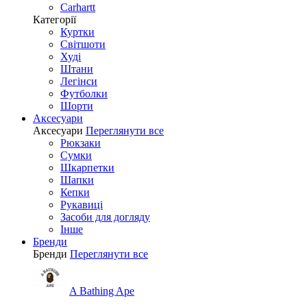
Carhartt
Категорії
Куртки
Світшоти
Худі
Штани
Легінси
Футболки
Шорти
Аксесуари
Аксесуари
Переглянути все
Рюкзаки
Сумки
Шкарпетки
Шапки
Кепки
Рукавиці
Засоби для догляду
Інше
Бренди
Бренди
Переглянути все
A Bathing Ape