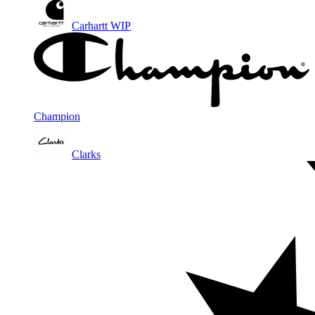
Carhartt WIP
Champion
Clarks