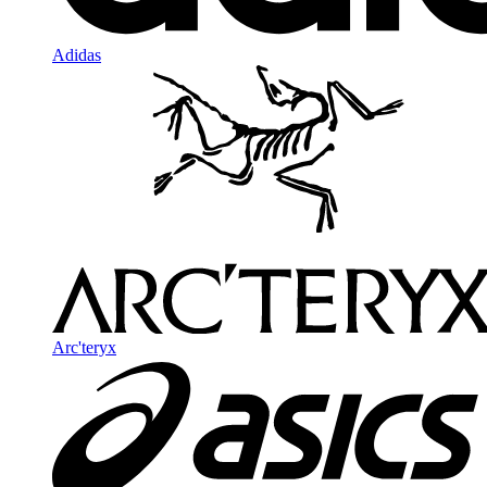
Adidas
Arc'teryx