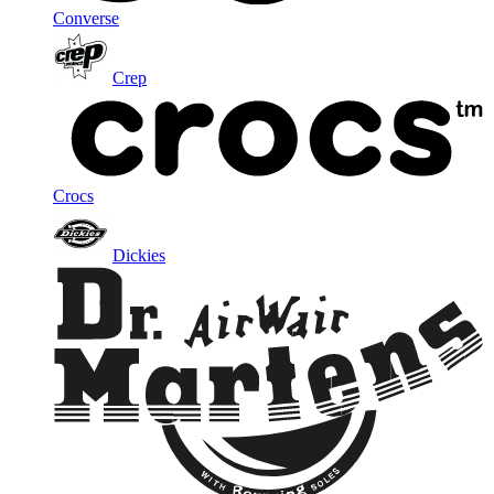
Converse
Crep
Crocs
Dickies