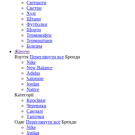
Світшоти
Светри
Худі
Штани
Футболки
Шорти
Термокофти
Термоштани
Білизна
Жіноче
Взуття
Переглянути все
Бренди
Nike
New Balance
Adidas
Salomon
Jordan
Native
Категорії
Кросівки
Черевики
Сандалі
Tапочки
Одяг
Переглянути все
Бренди
Nike
Jordan