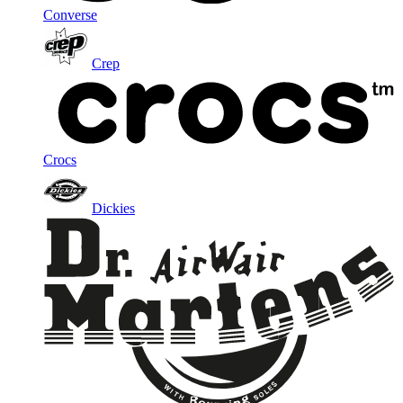
Converse
Crep
Crocs
Dickies