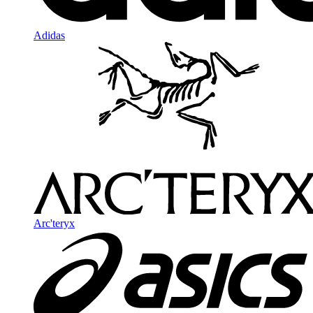
Adidas
Arc'teryx