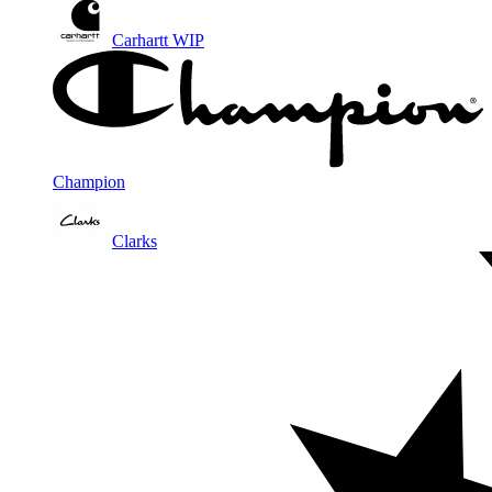
Carhartt WIP
Champion
Clarks