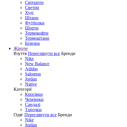
Світшоти
Светри
Худі
Штани
Футболки
Шорти
Термокофти
Термоштани
Білизна
Жіноче
Взуття
Переглянути все
Бренди
Nike
New Balance
Adidas
Salomon
Jordan
Native
Категорії
Кросівки
Черевики
Сандалі
Tапочки
Одяг
Переглянути все
Бренди
Nike
Jordan