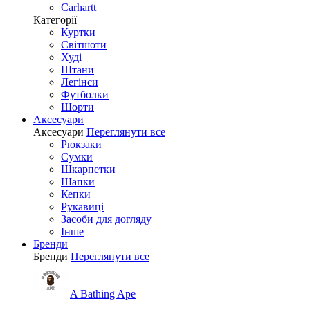
Carhartt
Категорії
Куртки
Світшоти
Худі
Штани
Легінси
Футболки
Шорти
Аксесуари
Аксесуари
Переглянути все
Рюкзаки
Сумки
Шкарпетки
Шапки
Кепки
Рукавиці
Засоби для догляду
Інше
Бренди
Бренди
Переглянути все
A Bathing Ape