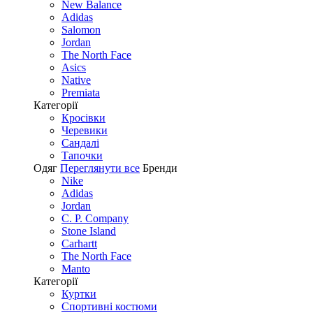
New Balance
Adidas
Salomon
Jordan
The North Face
Asics
Native
Premiata
Категорії
Кросівки
Черевики
Сандалі
Tапочки
Одяг
Переглянути все
Бренди
Nike
Adidas
Jordan
C. P. Company
Stone Island
Carhartt
The North Face
Manto
Категорії
Куртки
Спортивні костюми