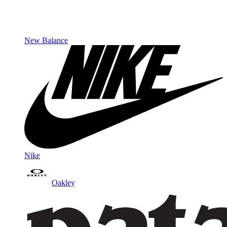
New Balance
Nike
Oakley