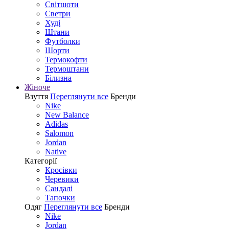
Світшоти
Светри
Худі
Штани
Футболки
Шорти
Термокофти
Термоштани
Білизна
Жіноче
Взуття
Переглянути все
Бренди
Nike
New Balance
Adidas
Salomon
Jordan
Native
Категорії
Кросівки
Черевики
Сандалі
Tапочки
Одяг
Переглянути все
Бренди
Nike
Jordan