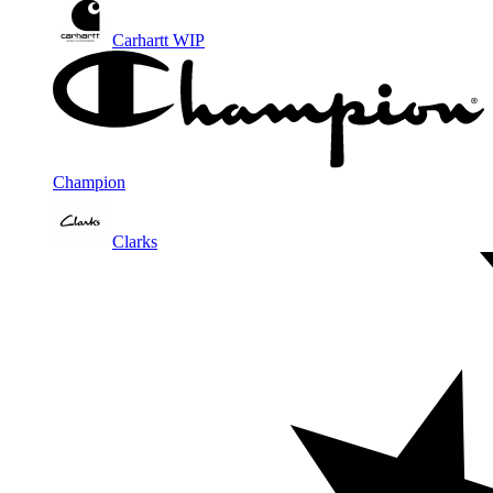
Carhartt WIP
Champion
Clarks