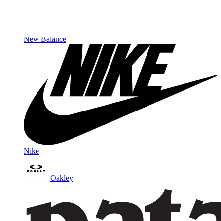
New Balance
Nike
Oakley