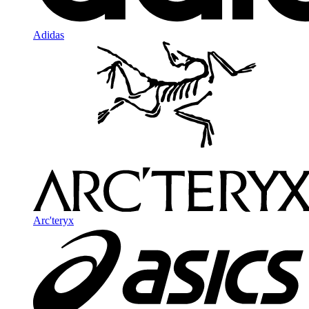
Adidas
Arc'teryx