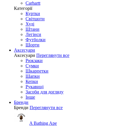
Carhartt
Категорії
Куртки
Світшоти
Худі
Штани
Легінси
Футболки
Шорти
Аксесуари
Аксесуари
Переглянути все
Рюкзаки
Сумки
Шкарпетки
Шапки
Кепки
Рукавиці
Засоби для догляду
Інше
Бренди
Бренди
Переглянути все
A Bathing Ape