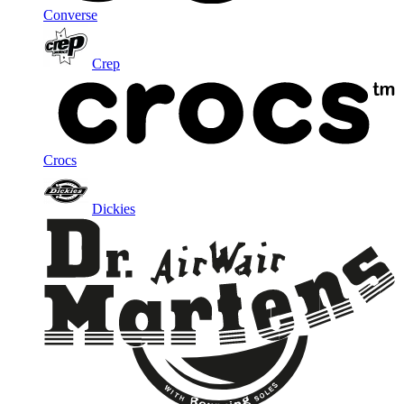
Converse
Crep
Crocs
Dickies