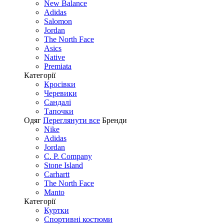
New Balance
Adidas
Salomon
Jordan
The North Face
Asics
Native
Premiata
Категорії
Кросівки
Черевики
Сандалі
Tапочки
Одяг
Переглянути все
Бренди
Nike
Adidas
Jordan
C. P. Company
Stone Island
Carhartt
The North Face
Manto
Категорії
Куртки
Спортивні костюми