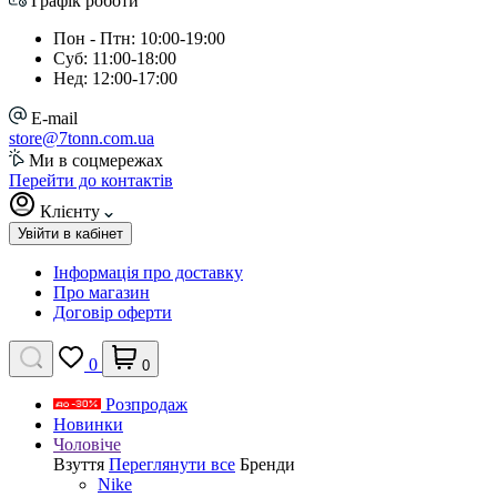
Графік роботи
Пон - Птн: 10:00-19:00
Суб: 11:00-18:00
Нед: 12:00-17:00
E-mail
store@7tonn.com.ua
Ми в соцмережах
Перейти до контактів
Клієнту
Увійти в кабінет
Інформація про доставку
Про магазин
Договір оферти
0
0
Розпродаж
Новинки
Чоловіче
Взуття
Переглянути все
Бренди
Nike