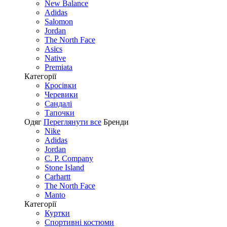
New Balance
Adidas
Salomon
Jordan
The North Face
Asics
Native
Premiata
Категорії
Кросівки
Черевики
Сандалі
Tапочки
Одяг
Переглянути все
Бренди
Nike
Adidas
Jordan
C. P. Company
Stone Island
Carhartt
The North Face
Manto
Категорії
Куртки
Спортивні костюми