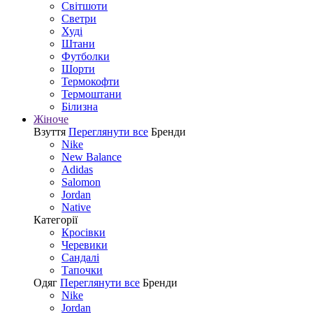
Світшоти
Светри
Худі
Штани
Футболки
Шорти
Термокофти
Термоштани
Білизна
Жіноче
Взуття
Переглянути все
Бренди
Nike
New Balance
Adidas
Salomon
Jordan
Native
Категорії
Кросівки
Черевики
Сандалі
Tапочки
Одяг
Переглянути все
Бренди
Nike
Jordan