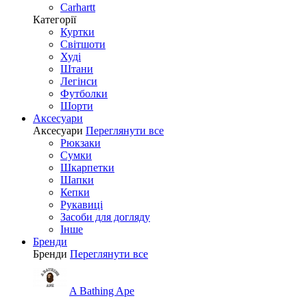
Carhartt
Категорії
Куртки
Світшоти
Худі
Штани
Легінси
Футболки
Шорти
Аксесуари
Аксесуари
Переглянути все
Рюкзаки
Сумки
Шкарпетки
Шапки
Кепки
Рукавиці
Засоби для догляду
Інше
Бренди
Бренди
Переглянути все
A Bathing Ape