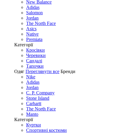
New Balance
Adidas
Salomon
Jordan
The North Face
Asics
Native
Premiata
Категорії
Кросівки
Черевики
Сандалі
Tапочки
Одяг
Переглянути все
Бренди
Nike
Adidas
Jordan
C. P. Company
Stone Island
Carhartt
The North Face
Manto
Категорії
Куртки
Спортивні костюми