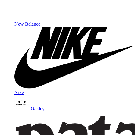
New Balance
Nike
Oakley