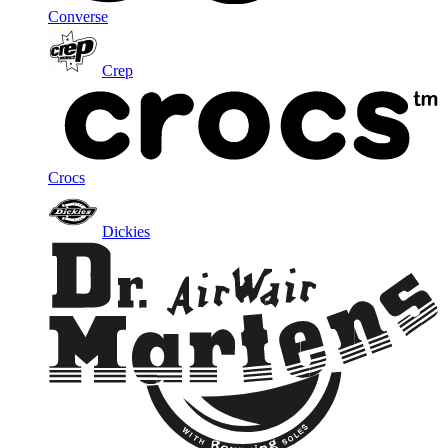
Converse
Crep
Crocs
Dickies