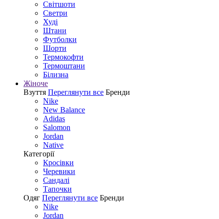
Світшоти
Светри
Худі
Штани
Футболки
Шорти
Термокофти
Термоштани
Білизна
Жіноче
Взуття
Переглянути все
Бренди
Nike
New Balance
Adidas
Salomon
Jordan
Native
Категорії
Кросівки
Черевики
Сандалі
Tапочки
Одяг
Переглянути все
Бренди
Nike
Jordan