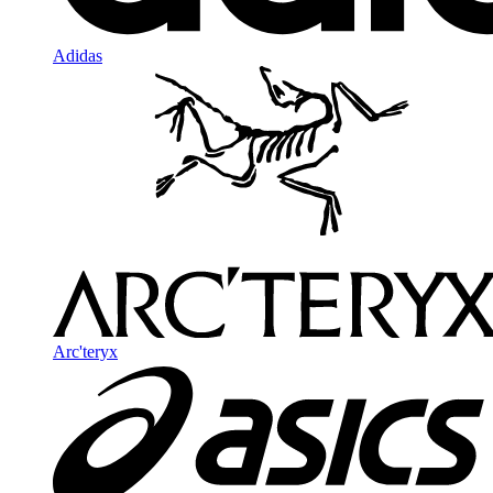
Adidas
Arc'teryx