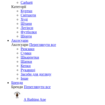
Carhartt
Категорії
Куртки
Світшоти
Худі
Штани
Легінси
Футболки
Шорти
Аксесуари
Аксесуари
Переглянути все
Рюкзаки
Сумки
Шкарпетки
Шапки
Кепки
Рукавиці
Засоби для догляду
Інше
Бренди
Бренди
Переглянути все
A Bathing Ape