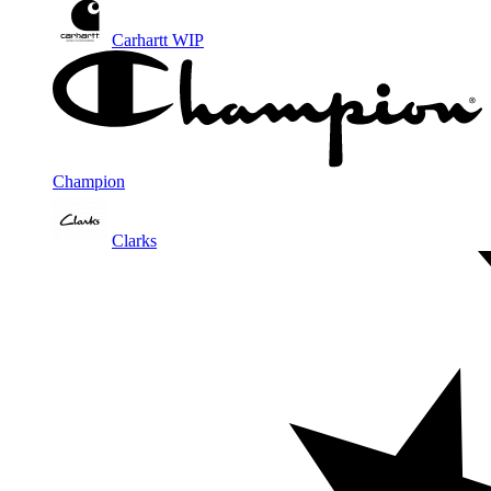
Carhartt WIP
Champion
Clarks