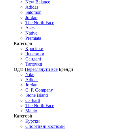
New Balance
Adidas
Salomon
Jordan
The North Face
Asics
Native
Premiata
Категорії
Кросівки
Черевики
Сандалі
Tапочки
Одяг
Переглянути все
Бренди
Nike
Adidas
Jordan
C. P. Company
Stone Island
Carhartt
The North Face
Manto
Категорії
Куртки
Спортивні костюми