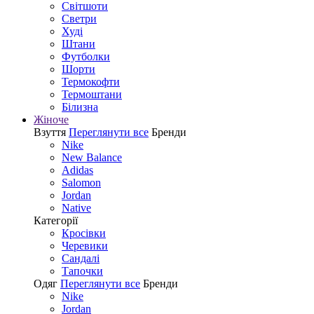
Світшоти
Светри
Худі
Штани
Футболки
Шорти
Термокофти
Термоштани
Білизна
Жіноче
Взуття
Переглянути все
Бренди
Nike
New Balance
Adidas
Salomon
Jordan
Native
Категорії
Кросівки
Черевики
Сандалі
Tапочки
Одяг
Переглянути все
Бренди
Nike
Jordan