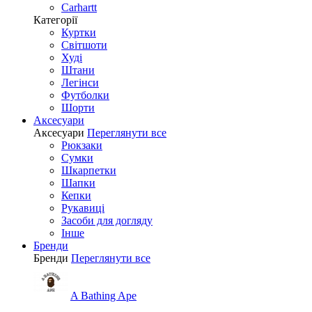
Carhartt
Категорії
Куртки
Світшоти
Худі
Штани
Легінси
Футболки
Шорти
Аксесуари
Аксесуари
Переглянути все
Рюкзаки
Сумки
Шкарпетки
Шапки
Кепки
Рукавиці
Засоби для догляду
Інше
Бренди
Бренди
Переглянути все
A Bathing Ape