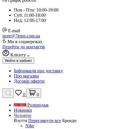
Графік роботи
Пон - Птн: 10:00-19:00
Суб: 11:00-18:00
Нед: 12:00-17:00
E-mail
store@7tonn.com.ua
Ми в соцмережах
Перейти до контактів
Клієнту
Увійти в кабінет
Інформація про доставку
Про магазин
Договір оферти
0
0
Розпродаж
Новинки
Чоловіче
Взуття
Переглянути все
Бренди
Nike