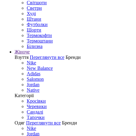
Світшоти
Светри
Худі
Штани
Футболки
Шорти
Термокофти
Термоштани
Білизна
Жіноче
Взуття
Переглянути все
Бренди
Nike
New Balance
Adidas
Salomon
Jordan
Native
Категорії
Кросівки
Черевики
Сандалі
Tапочки
Одяг
Переглянути все
Бренди
Nike
Jordan