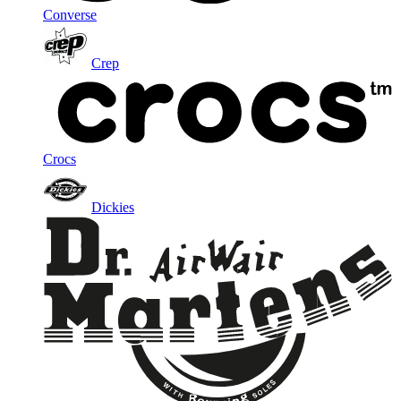
Converse
Crep
Crocs
Dickies