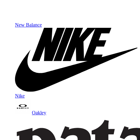
New Balance
Nike
Oakley