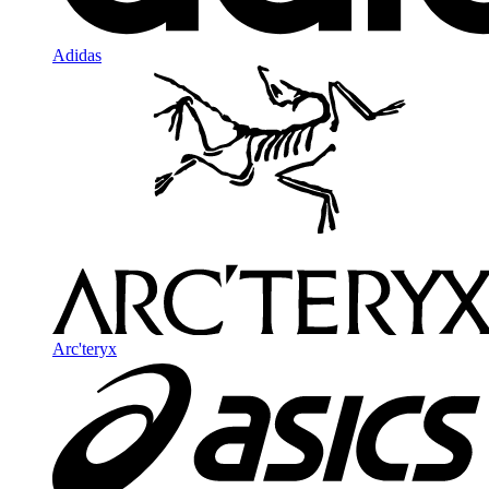
Adidas
Arc'teryx