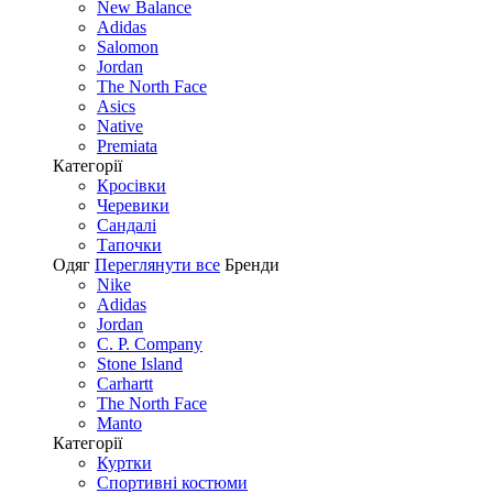
New Balance
Adidas
Salomon
Jordan
The North Face
Asics
Native
Premiata
Категорії
Кросівки
Черевики
Сандалі
Tапочки
Одяг
Переглянути все
Бренди
Nike
Adidas
Jordan
C. P. Company
Stone Island
Carhartt
The North Face
Manto
Категорії
Куртки
Спортивні костюми