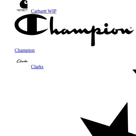
Carhartt WIP
Champion
Clarks