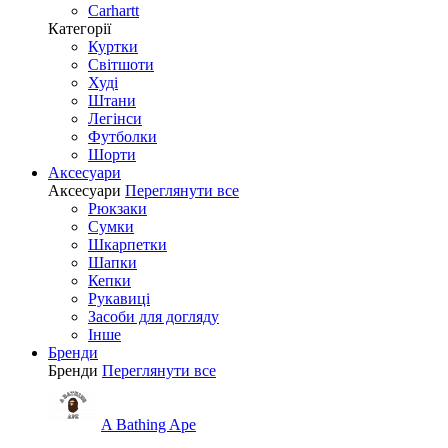
Carhartt
Категорії
Куртки
Світшоти
Худі
Штани
Легінси
Футболки
Шорти
Аксесуари
Аксесуари
Переглянути все
Рюкзаки
Сумки
Шкарпетки
Шапки
Кепки
Рукавиці
Засоби для догляду
Інше
Бренди
Бренди
Переглянути все
A Bathing Ape