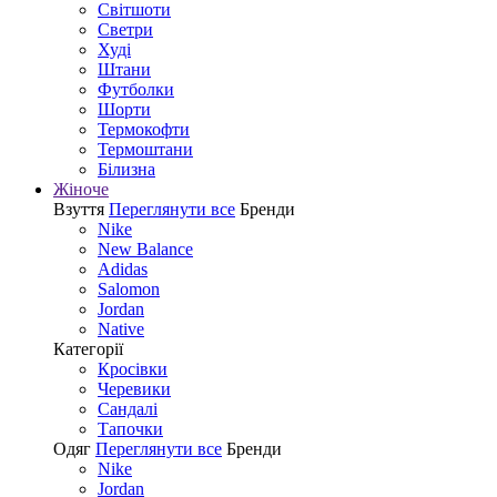
Світшоти
Светри
Худі
Штани
Футболки
Шорти
Термокофти
Термоштани
Білизна
Жіноче
Взуття
Переглянути все
Бренди
Nike
New Balance
Adidas
Salomon
Jordan
Native
Категорії
Кросівки
Черевики
Сандалі
Tапочки
Одяг
Переглянути все
Бренди
Nike
Jordan