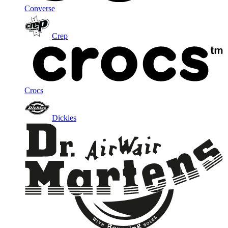
Converse
Crep
Crocs
Dickies