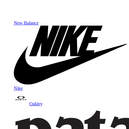
New Balance
Nike
Oakley