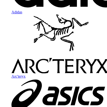
Adidas
Arc'teryx