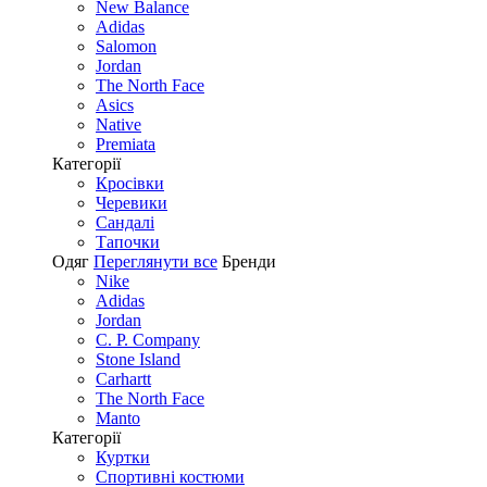
New Balance
Adidas
Salomon
Jordan
The North Face
Asics
Native
Premiata
Категорії
Кросівки
Черевики
Сандалі
Tапочки
Одяг
Переглянути все
Бренди
Nike
Adidas
Jordan
C. P. Company
Stone Island
Carhartt
The North Face
Manto
Категорії
Куртки
Спортивні костюми