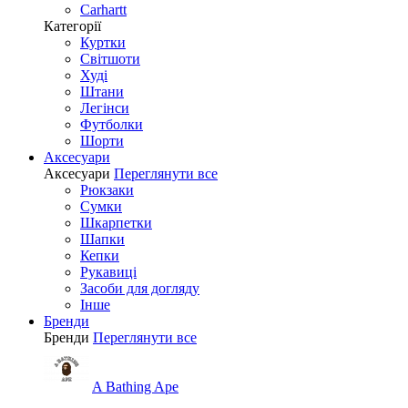
Carhartt
Категорії
Куртки
Світшоти
Худі
Штани
Легінси
Футболки
Шорти
Аксесуари
Аксесуари
Переглянути все
Рюкзаки
Сумки
Шкарпетки
Шапки
Кепки
Рукавиці
Засоби для догляду
Інше
Бренди
Бренди
Переглянути все
A Bathing Ape