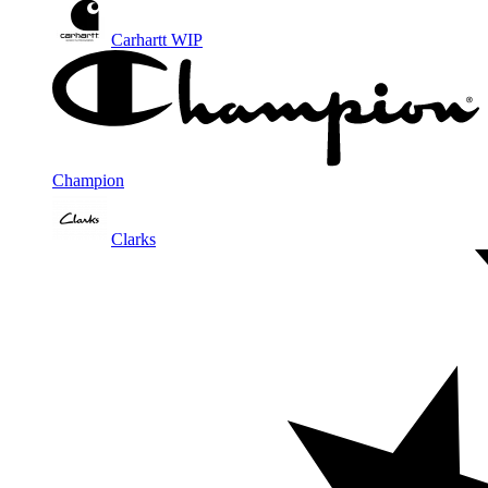
Carhartt WIP
Champion
Clarks