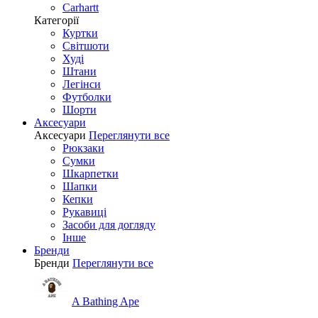
Carhartt
Категорії
Куртки
Світшоти
Худі
Штани
Легінси
Футболки
Шорти
Аксесуари
Аксесуари
Переглянути все
Рюкзаки
Сумки
Шкарпетки
Шапки
Кепки
Рукавиці
Засоби для догляду
Інше
Бренди
Бренди
Переглянути все
A Bathing Ape