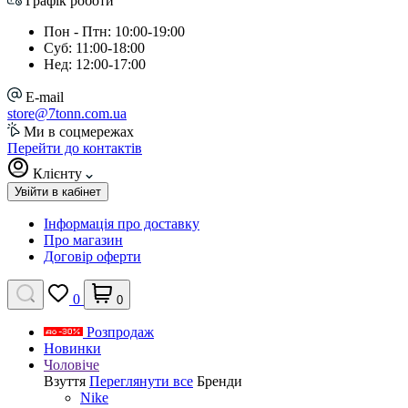
Графік роботи
Пон - Птн: 10:00-19:00
Суб: 11:00-18:00
Нед: 12:00-17:00
E-mail
store@7tonn.com.ua
Ми в соцмережах
Перейти до контактів
Клієнту
Увійти в кабінет
Інформація про доставку
Про магазин
Договір оферти
0
0
Розпродаж
Новинки
Чоловіче
Взуття
Переглянути все
Бренди
Nike