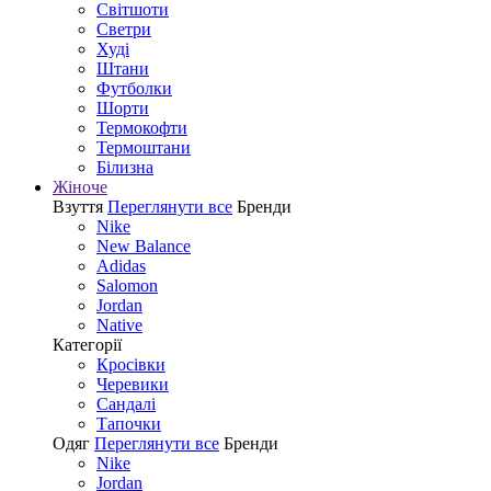
Світшоти
Светри
Худі
Штани
Футболки
Шорти
Термокофти
Термоштани
Білизна
Жіноче
Взуття
Переглянути все
Бренди
Nike
New Balance
Adidas
Salomon
Jordan
Native
Категорії
Кросівки
Черевики
Сандалі
Tапочки
Одяг
Переглянути все
Бренди
Nike
Jordan