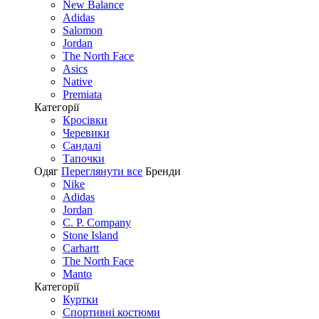
New Balance
Adidas
Salomon
Jordan
The North Face
Asics
Native
Premiata
Категорії
Кросівки
Черевики
Сандалі
Tапочки
Одяг
Переглянути все
Бренди
Nike
Adidas
Jordan
C. P. Company
Stone Island
Carhartt
The North Face
Manto
Категорії
Куртки
Спортивні костюми