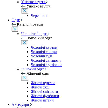
Унісекс взуття
Унісекс взуття
Черевики
Одяг
Каталог товарів
Чоловічий одяг
Чоловічий одяг
Чоловічі куртки
Чоловічі светри
Чоловічі худі
Чоловічі світшоти
Чоловічі футболки
Жіночий одяг
Жіночий одяг
Жіночі куртки
Жіночі худі
Жіночі світшоти
Жіночі футболки
Жіночі штани
Аксесуари