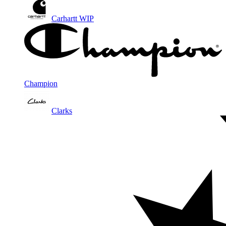
Carhartt WIP
Champion
Clarks