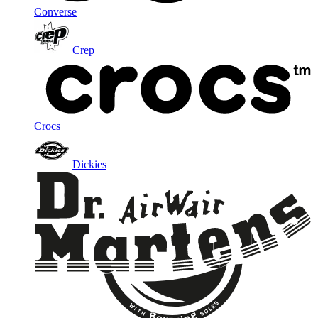
Converse
Crep
Crocs
Dickies