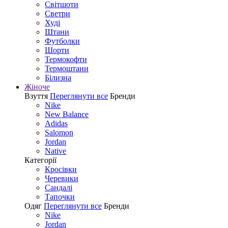
Світшоти
Светри
Худі
Штани
Футболки
Шорти
Термокофти
Термоштани
Білизна
Жіноче
Взуття
Переглянути все
Бренди
Nike
New Balance
Adidas
Salomon
Jordan
Native
Категорії
Кросівки
Черевики
Сандалі
Tапочки
Одяг
Переглянути все
Бренди
Nike
Jordan