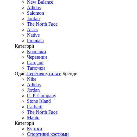
New Balance
Adidas
Salomon
Jordan
The North Face
Asics
Native
Premiata
Категорії
Кросівки
Черевики
Сандалі
Tапочки
Одяг
Переглянути все
Бренди
Nike
Adidas
Jordan
C. P. Company
Stone Island
Carhartt
The North Face
Manto
Категорії
Куртки
Спортивні костюми