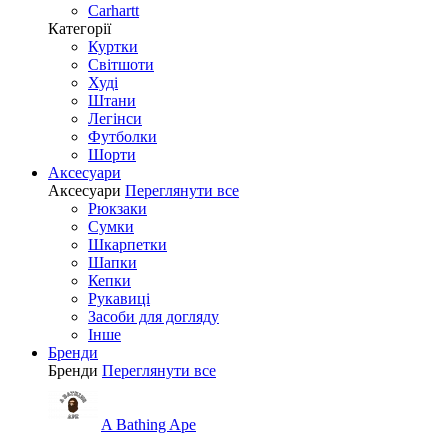
Carhartt
Категорії
Куртки
Світшоти
Худі
Штани
Легінси
Футболки
Шорти
Аксесуари
Аксесуари
Переглянути все
Рюкзаки
Сумки
Шкарпетки
Шапки
Кепки
Рукавиці
Засоби для догляду
Інше
Бренди
Бренди
Переглянути все
A Bathing Ape