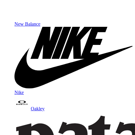
New Balance
Nike
Oakley