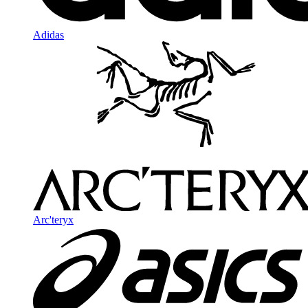
Adidas
Arc'teryx