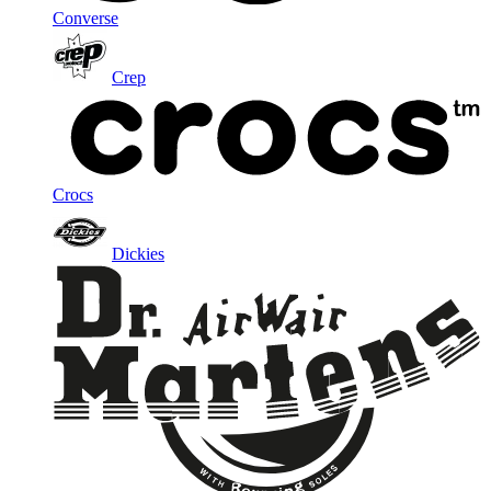
Converse
Crep
Crocs
Dickies