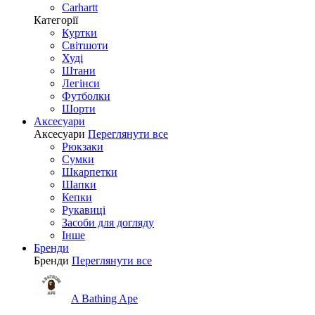
Carhartt
Категорії
Куртки
Світшоти
Худі
Штани
Легінси
Футболки
Шорти
Аксесуари
Аксесуари
Переглянути все
Рюкзаки
Сумки
Шкарпетки
Шапки
Кепки
Рукавиці
Засоби для догляду
Інше
Бренди
Бренди
Переглянути все
A Bathing Ape