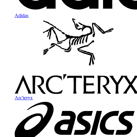
Adidas
Arc'teryx