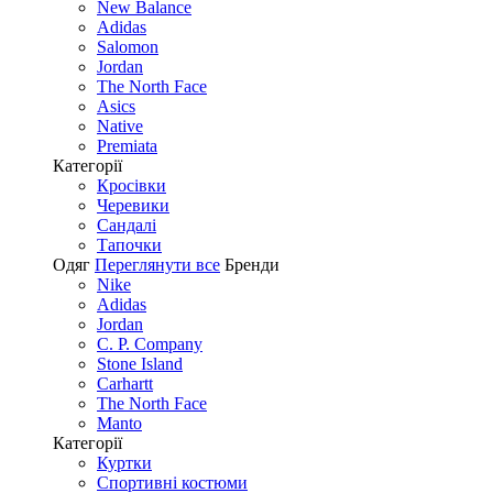
New Balance
Adidas
Salomon
Jordan
The North Face
Asics
Native
Premiata
Категорії
Кросівки
Черевики
Сандалі
Tапочки
Одяг
Переглянути все
Бренди
Nike
Adidas
Jordan
C. P. Company
Stone Island
Carhartt
The North Face
Manto
Категорії
Куртки
Спортивні костюми