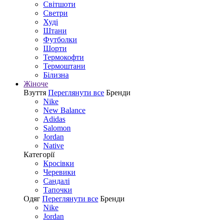
Світшоти
Светри
Худі
Штани
Футболки
Шорти
Термокофти
Термоштани
Білизна
Жіноче
Взуття
Переглянути все
Бренди
Nike
New Balance
Adidas
Salomon
Jordan
Native
Категорії
Кросівки
Черевики
Сандалі
Tапочки
Одяг
Переглянути все
Бренди
Nike
Jordan