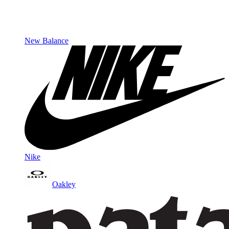
New Balance
Nike
Oakley