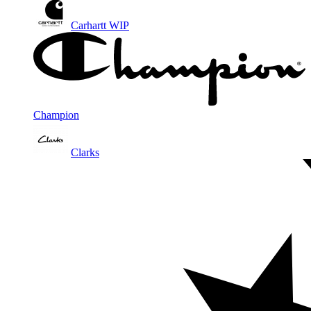
Carhartt WIP
Champion
Clarks