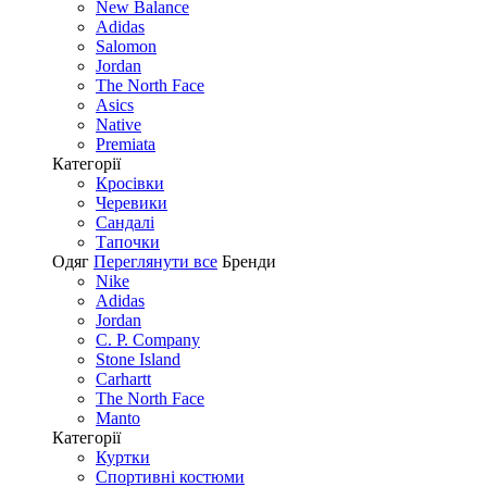
New Balance
Adidas
Salomon
Jordan
The North Face
Asics
Native
Premiata
Категорії
Кросівки
Черевики
Сандалі
Tапочки
Одяг
Переглянути все
Бренди
Nike
Adidas
Jordan
C. P. Company
Stone Island
Carhartt
The North Face
Manto
Категорії
Куртки
Спортивні костюми