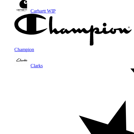
Carhartt WIP
Champion
Clarks