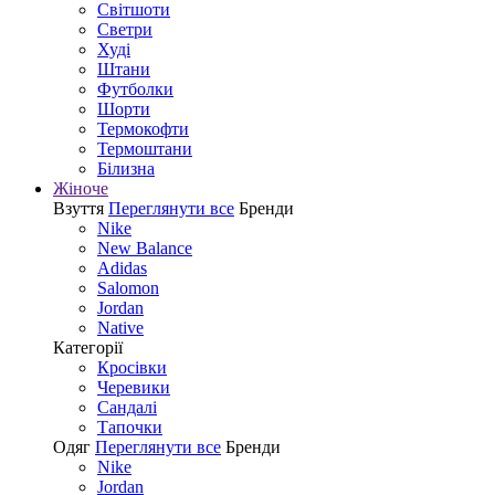
Світшоти
Светри
Худі
Штани
Футболки
Шорти
Термокофти
Термоштани
Білизна
Жіноче
Взуття
Переглянути все
Бренди
Nike
New Balance
Adidas
Salomon
Jordan
Native
Категорії
Кросівки
Черевики
Сандалі
Tапочки
Одяг
Переглянути все
Бренди
Nike
Jordan