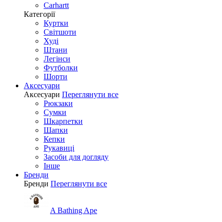
Carhartt
Категорії
Куртки
Світшоти
Худі
Штани
Легінси
Футболки
Шорти
Аксесуари
Аксесуари
Переглянути все
Рюкзаки
Сумки
Шкарпетки
Шапки
Кепки
Рукавиці
Засоби для догляду
Інше
Бренди
Бренди
Переглянути все
A Bathing Ape