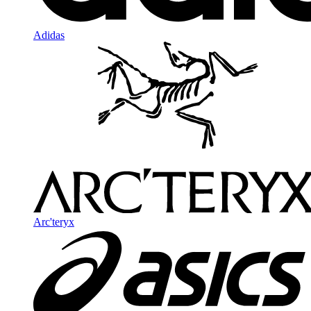
Adidas
Arc'teryx