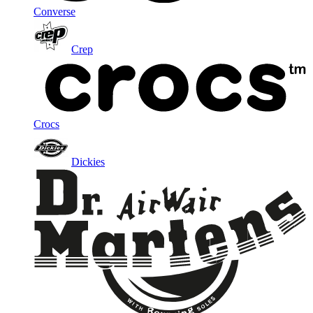
Converse
Crep
Crocs
Dickies