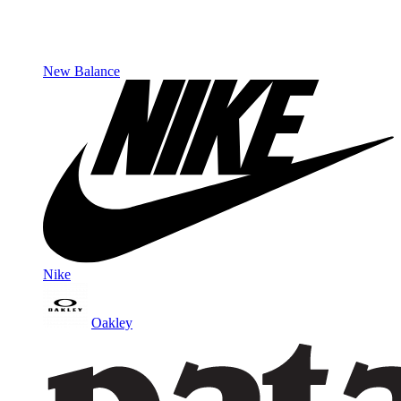
New Balance
Nike
Oakley