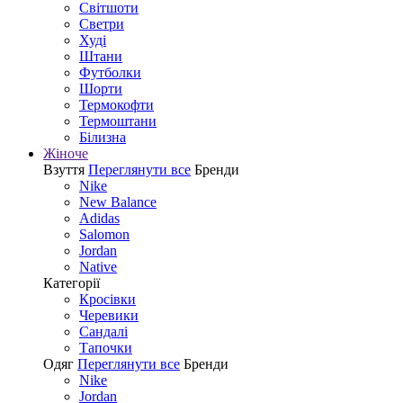
Світшоти
Светри
Худі
Штани
Футболки
Шорти
Термокофти
Термоштани
Білизна
Жіноче
Взуття
Переглянути все
Бренди
Nike
New Balance
Adidas
Salomon
Jordan
Native
Категорії
Кросівки
Черевики
Сандалі
Tапочки
Одяг
Переглянути все
Бренди
Nike
Jordan