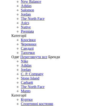
New Balance
Adidas
Salomon
Jordan
The North Face
Asics
Native
Premiata
Категорії
Кросівки
Черевики
Сандалі
Tапочки
Одяг
Переглянути все
Бренди
Nike
Adidas
Jordan
C. P. Company
Stone Island
Carhartt
The North Face
Manto
Категорії
Куртки
Спортивні костюми