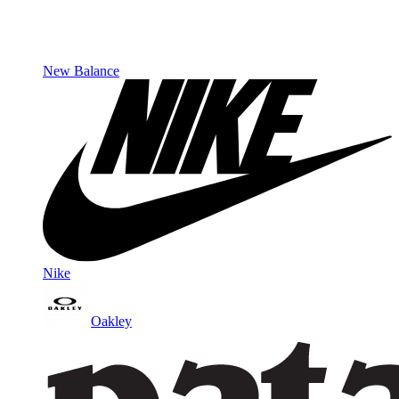
New Balance
Nike
Oakley