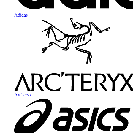
Adidas
Arc'teryx