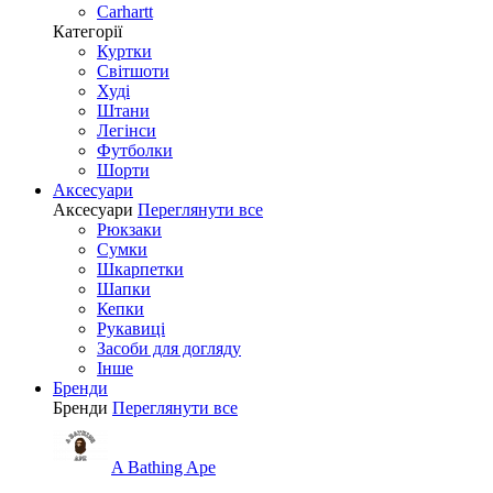
Carhartt
Категорії
Куртки
Світшоти
Худі
Штани
Легінси
Футболки
Шорти
Аксесуари
Аксесуари
Переглянути все
Рюкзаки
Сумки
Шкарпетки
Шапки
Кепки
Рукавиці
Засоби для догляду
Інше
Бренди
Бренди
Переглянути все
A Bathing Ape