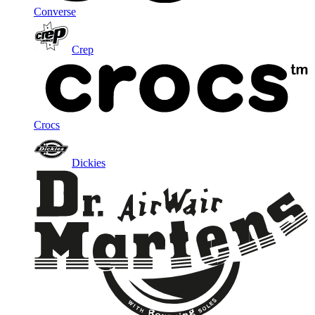
Converse
Crep
Crocs
Dickies