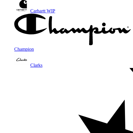
Carhartt WIP
Champion
Clarks