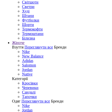
Світшоти
Светри
Худі
Штани
Футболки
Шорти
Термокофти
Термоштани
Білизна
Жіноче
Взуття
Переглянути все
Бренди
Nike
New Balance
Adidas
Salomon
Jordan
Native
Категорії
Кросівки
Черевики
Сандалі
Tапочки
Одяг
Переглянути все
Бренди
Nike
Jordan