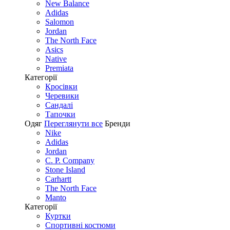
New Balance
Adidas
Salomon
Jordan
The North Face
Asics
Native
Premiata
Категорії
Кросівки
Черевики
Сандалі
Tапочки
Одяг
Переглянути все
Бренди
Nike
Adidas
Jordan
C. P. Company
Stone Island
Carhartt
The North Face
Manto
Категорії
Куртки
Спортивні костюми