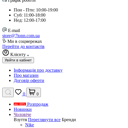
Графік роботи
Пон - Птн: 10:00-19:00
Суб: 11:00-18:00
Нед: 12:00-17:00
E-mail
store@7tonn.com.ua
Ми в соцмережах
Перейти до контактів
Клієнту
Увійти в кабінет
Інформація про доставку
Про магазин
Договір оферти
0
0
Розпродаж
Новинки
Чоловіче
Взуття
Переглянути все
Бренди
Nike