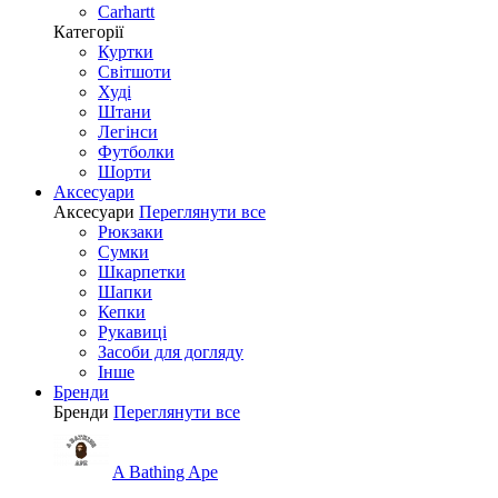
Carhartt
Категорії
Куртки
Світшоти
Худі
Штани
Легінси
Футболки
Шорти
Аксесуари
Аксесуари
Переглянути все
Рюкзаки
Сумки
Шкарпетки
Шапки
Кепки
Рукавиці
Засоби для догляду
Інше
Бренди
Бренди
Переглянути все
A Bathing Ape