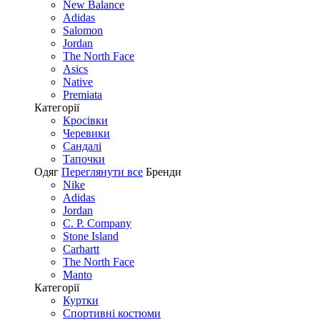
New Balance
Adidas
Salomon
Jordan
The North Face
Asics
Native
Premiata
Категорії
Кросівки
Черевики
Сандалі
Tапочки
Одяг
Переглянути все
Бренди
Nike
Adidas
Jordan
C. P. Company
Stone Island
Carhartt
The North Face
Manto
Категорії
Куртки
Спортивні костюми