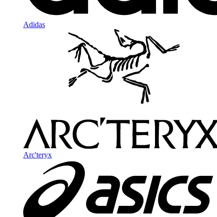
Adidas
Arc'teryx