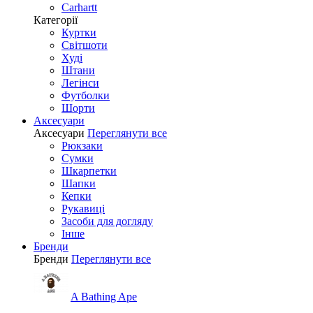
Carhartt
Категорії
Куртки
Світшоти
Худі
Штани
Легінси
Футболки
Шорти
Аксесуари
Аксесуари
Переглянути все
Рюкзаки
Сумки
Шкарпетки
Шапки
Кепки
Рукавиці
Засоби для догляду
Інше
Бренди
Бренди
Переглянути все
A Bathing Ape