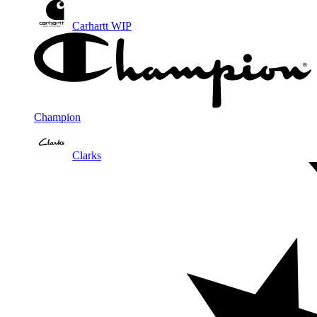
Carhartt WIP
Champion
Clarks