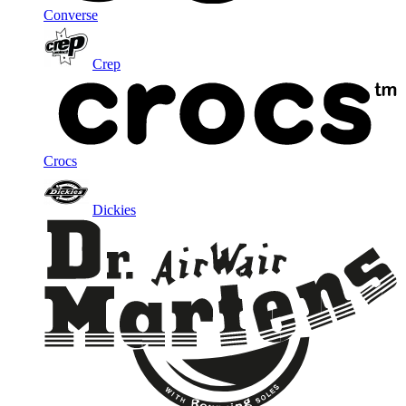
Converse
Crep
Crocs
Dickies