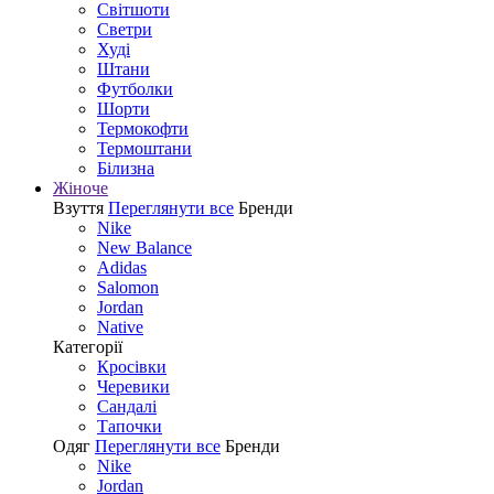
Світшоти
Светри
Худі
Штани
Футболки
Шорти
Термокофти
Термоштани
Білизна
Жіноче
Взуття
Переглянути все
Бренди
Nike
New Balance
Adidas
Salomon
Jordan
Native
Категорії
Кросівки
Черевики
Сандалі
Tапочки
Одяг
Переглянути все
Бренди
Nike
Jordan