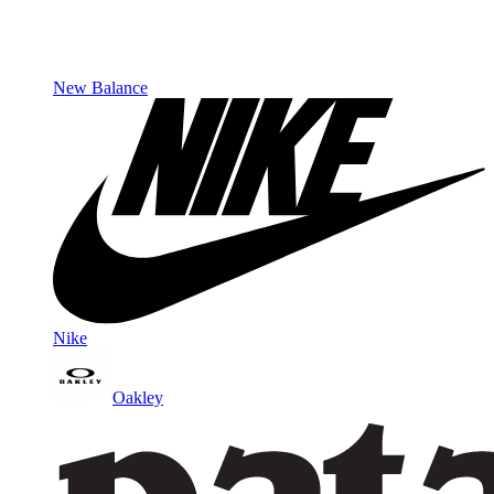
New Balance
Nike
Oakley