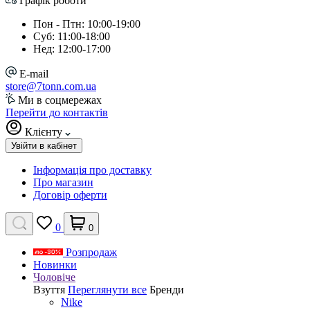
Графік роботи
Пон - Птн: 10:00-19:00
Суб: 11:00-18:00
Нед: 12:00-17:00
E-mail
store@7tonn.com.ua
Ми в соцмережах
Перейти до контактів
Клієнту
Увійти в кабінет
Інформація про доставку
Про магазин
Договір оферти
0
0
Розпродаж
Новинки
Чоловіче
Взуття
Переглянути все
Бренди
Nike