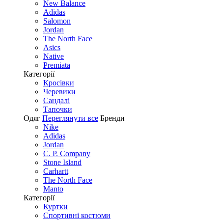
New Balance
Adidas
Salomon
Jordan
The North Face
Asics
Native
Premiata
Категорії
Кросівки
Черевики
Сандалі
Tапочки
Одяг
Переглянути все
Бренди
Nike
Adidas
Jordan
C. P. Company
Stone Island
Carhartt
The North Face
Manto
Категорії
Куртки
Спортивні костюми