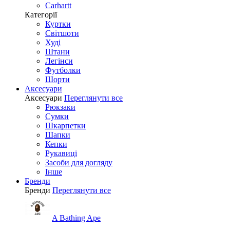
Carhartt
Категорії
Куртки
Світшоти
Худі
Штани
Легінси
Футболки
Шорти
Аксесуари
Аксесуари
Переглянути все
Рюкзаки
Сумки
Шкарпетки
Шапки
Кепки
Рукавиці
Засоби для догляду
Інше
Бренди
Бренди
Переглянути все
A Bathing Ape