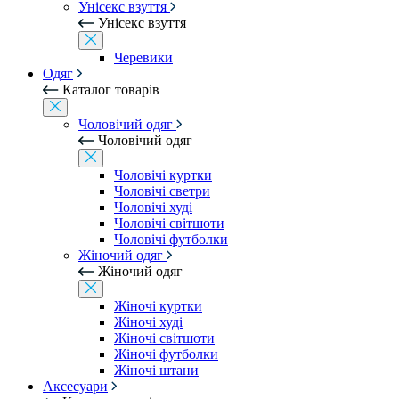
Унісекс взуття
Унісекс взуття
Черевики
Одяг
Каталог товарів
Чоловічий одяг
Чоловічий одяг
Чоловічі куртки
Чоловічі светри
Чоловічі худі
Чоловічі світшоти
Чоловічі футболки
Жіночий одяг
Жіночий одяг
Жіночі куртки
Жіночі худі
Жіночі світшоти
Жіночі футболки
Жіночі штани
Аксесуари