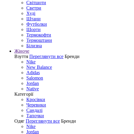
Світшоти
Светри
Худі
Штани
Футболки
Шорти
Термокофти
Термоштани
Білизна
Жіноче
Взуття
Переглянути все
Бренди
Nike
New Balance
Adidas
Salomon
Jordan
Native
Категорії
Кросівки
Черевики
Сандалі
Tапочки
Одяг
Переглянути все
Бренди
Nike
Jordan