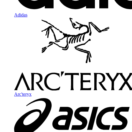
Adidas
Arc'teryx