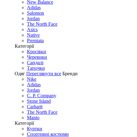
New Balance
Adidas
Salomon
Jordan
The North Face
Asics
Native
Premiata
Категорії
Кросівки
Черевики
Сандалі
Tапочки
Одяг
Переглянути все
Бренди
Nike
Adidas
Jordan
C. P. Company
Stone Island
Carhartt
The North Face
Manto
Категорії
Куртки
Спортивні костюми