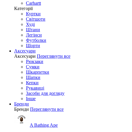
Carhartt
Категорії
Куртки
Світшоти
Худі
Штани
Легінси
Футболки
Шорти
Аксесуари
Аксесуари
Переглянути все
Рюкзаки
Сумки
Шкарпетки
Шапки
Кепки
Рукавиці
Засоби для догляду
Інше
Бренди
Бренди
Переглянути все
A Bathing Ape