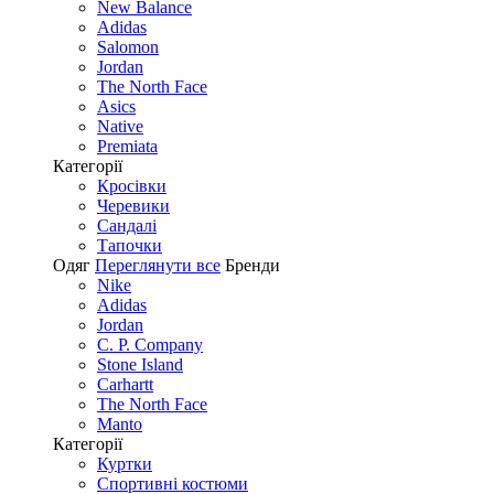
New Balance
Adidas
Salomon
Jordan
The North Face
Asics
Native
Premiata
Категорії
Кросівки
Черевики
Сандалі
Tапочки
Одяг
Переглянути все
Бренди
Nike
Adidas
Jordan
C. P. Company
Stone Island
Carhartt
The North Face
Manto
Категорії
Куртки
Спортивні костюми