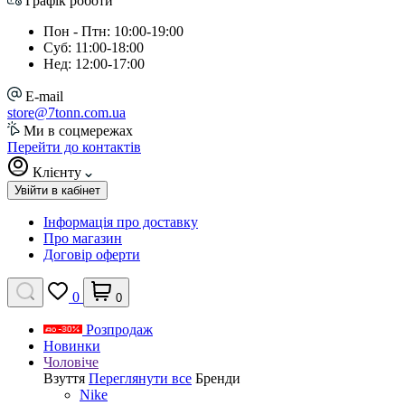
Графік роботи
Пон - Птн: 10:00-19:00
Суб: 11:00-18:00
Нед: 12:00-17:00
E-mail
store@7tonn.com.ua
Ми в соцмережах
Перейти до контактів
Клієнту
Увійти в кабінет
Інформація про доставку
Про магазин
Договір оферти
0
0
Розпродаж
Новинки
Чоловіче
Взуття
Переглянути все
Бренди
Nike