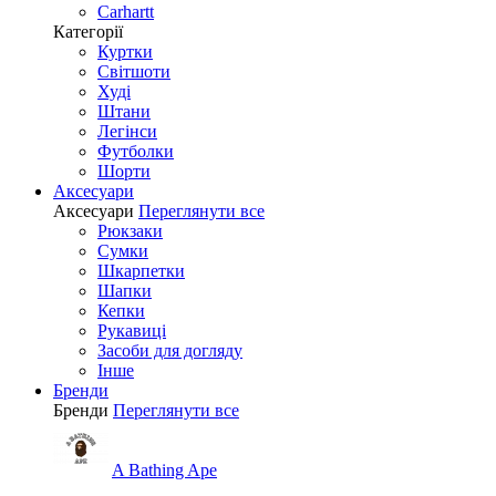
Carhartt
Категорії
Куртки
Світшоти
Худі
Штани
Легінси
Футболки
Шорти
Аксесуари
Аксесуари
Переглянути все
Рюкзаки
Сумки
Шкарпетки
Шапки
Кепки
Рукавиці
Засоби для догляду
Інше
Бренди
Бренди
Переглянути все
A Bathing Ape