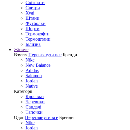
Світшоти
Светри
Худі
Штани
Футболки
Шорти
Термокофти
Термоштани
Білизна
Жіноче
Взуття
Переглянути все
Бренди
Nike
New Balance
Adidas
Salomon
Jordan
Native
Категорії
Кросівки
Черевики
Сандалі
Tапочки
Одяг
Переглянути все
Бренди
Nike
Jordan