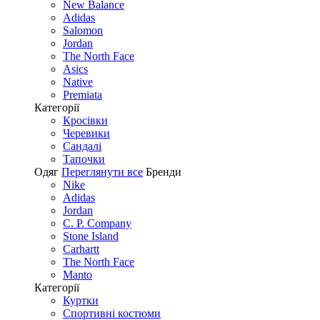
New Balance
Adidas
Salomon
Jordan
The North Face
Asics
Native
Premiata
Категорії
Кросівки
Черевики
Сандалі
Tапочки
Одяг
Переглянути все
Бренди
Nike
Adidas
Jordan
C. P. Company
Stone Island
Carhartt
The North Face
Manto
Категорії
Куртки
Спортивні костюми