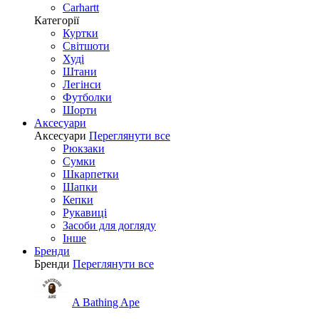
Carhartt
Категорії
Куртки
Світшоти
Худі
Штани
Легінси
Футболки
Шорти
Аксесуари
Аксесуари
Переглянути все
Рюкзаки
Сумки
Шкарпетки
Шапки
Кепки
Рукавиці
Засоби для догляду
Інше
Бренди
Бренди
Переглянути все
A Bathing Ape