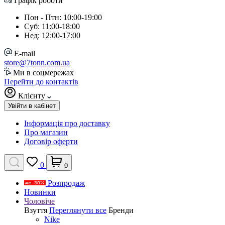
Графік роботи
Пон - Птн: 10:00-19:00
Суб: 11:00-18:00
Нед: 12:00-17:00
E-mail
store@7tonn.com.ua
Ми в соцмережах
Перейти до контактів
Клієнту
Увійти в кабінет
Інформація про доставку
Про магазин
Договір оферти
0
0
Розпродаж
Новинки
Чоловіче
Взуття
Переглянути все
Бренди
Nike