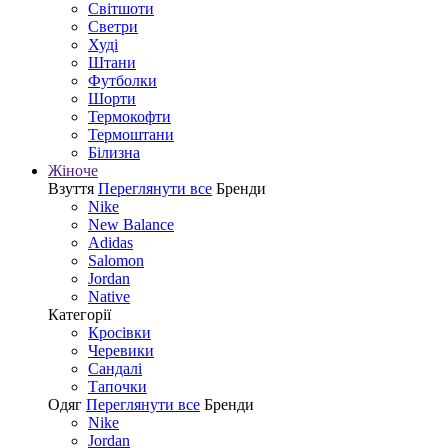
Світшоти
Светри
Худі
Штани
Футболки
Шорти
Термокофти
Термоштани
Білизна
Жіноче
Взуття
Переглянути все
Бренди
Nike
New Balance
Adidas
Salomon
Jordan
Native
Категорії
Кросівки
Черевики
Сандалі
Tапочки
Одяг
Переглянути все
Бренди
Nike
Jordan