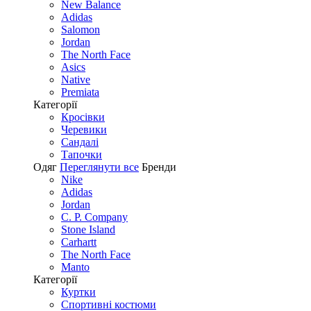
New Balance
Adidas
Salomon
Jordan
The North Face
Asics
Native
Premiata
Категорії
Кросівки
Черевики
Сандалі
Tапочки
Одяг
Переглянути все
Бренди
Nike
Adidas
Jordan
C. P. Company
Stone Island
Carhartt
The North Face
Manto
Категорії
Куртки
Спортивні костюми