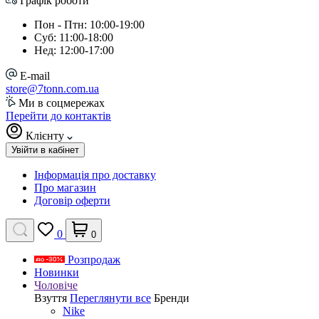
Графік роботи
Пон - Птн: 10:00-19:00
Суб: 11:00-18:00
Нед: 12:00-17:00
E-mail
store@7tonn.com.ua
Ми в соцмережах
Перейти до контактів
Клієнту
Увійти в кабінет
Інформація про доставку
Про магазин
Договір оферти
0
0
Розпродаж
Новинки
Чоловіче
Взуття
Переглянути все
Бренди
Nike