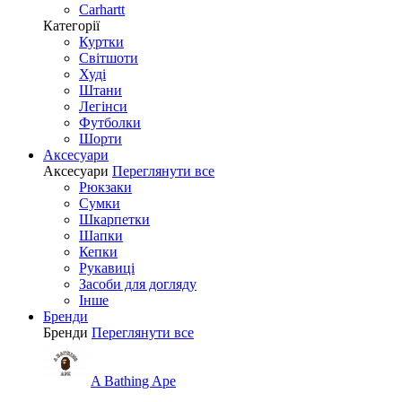
Carhartt
Категорії
Куртки
Світшоти
Худі
Штани
Легінси
Футболки
Шорти
Аксесуари
Аксесуари
Переглянути все
Рюкзаки
Сумки
Шкарпетки
Шапки
Кепки
Рукавиці
Засоби для догляду
Інше
Бренди
Бренди
Переглянути все
A Bathing Ape