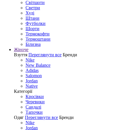
Світшоти
Светри
Худі
Штани
Футболки
Шорти
Термокофти
Термоштани
Білизна
Жіноче
Взуття
Переглянути все
Бренди
Nike
New Balance
Adidas
Salomon
Jordan
Native
Категорії
Кросівки
Черевики
Сандалі
Tапочки
Одяг
Переглянути все
Бренди
Nike
Jordan