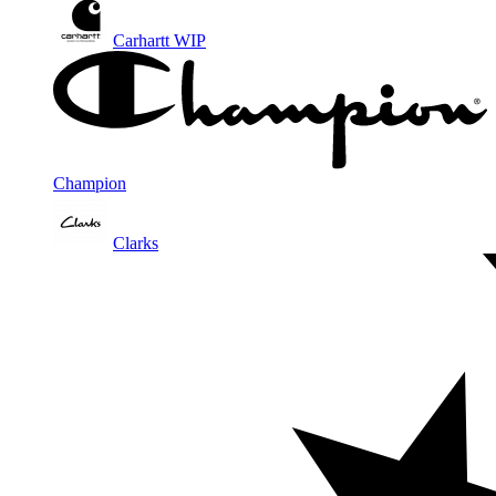
Carhartt WIP
Champion
Clarks