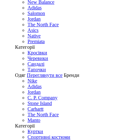
New Balance
Adidas
Salomon
Jordan
The North Face
Asics
Native
Premiata
Категорії
Кросівки
Черевики
Сандалі
Tапочки
Одяг
Переглянути все
Бренди
Nike
Adidas
Jordan
C. P. Company
Stone Island
Carhartt
The North Face
Manto
Категорії
Куртки
Спортивні костюми