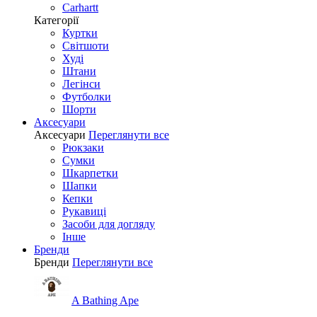
Carhartt
Категорії
Куртки
Світшоти
Худі
Штани
Легінси
Футболки
Шорти
Аксесуари
Аксесуари
Переглянути все
Рюкзаки
Сумки
Шкарпетки
Шапки
Кепки
Рукавиці
Засоби для догляду
Інше
Бренди
Бренди
Переглянути все
A Bathing Ape