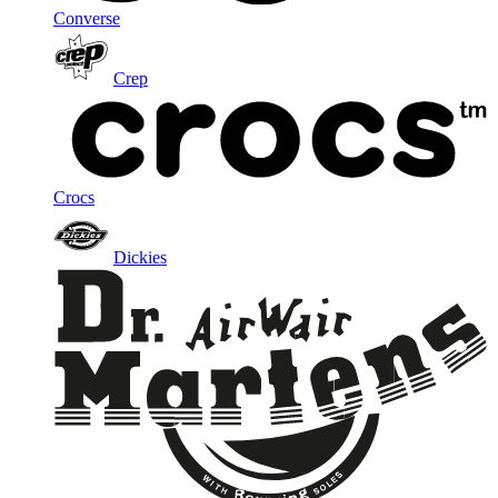
Converse
Crep
Crocs
Dickies