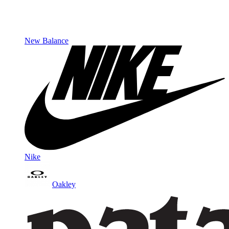
New Balance
Nike
Oakley