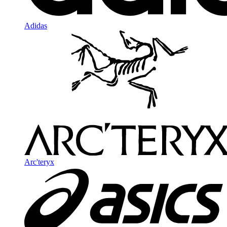
Adidas
Arc'teryx