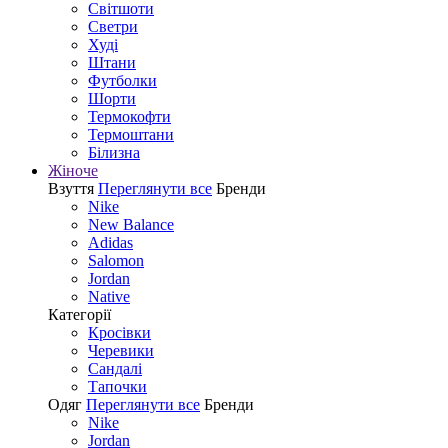
Світшоти
Светри
Худі
Штани
Футболки
Шорти
Термокофти
Термоштани
Білизна
Жіноче
Взуття
Переглянути все
Бренди
Nike
New Balance
Adidas
Salomon
Jordan
Native
Категорії
Кросівки
Черевики
Сандалі
Tапочки
Одяг
Переглянути все
Бренди
Nike
Jordan