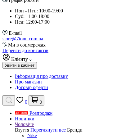
Графік роботи
Пон - Птн: 10:00-19:00
Суб: 11:00-18:00
Нед: 12:00-17:00
E-mail
store@7tonn.com.ua
Ми в соцмережах
Перейти до контактів
Клієнту
Увійти в кабінет
Інформація про доставку
Про магазин
Договір оферти
0
0
Розпродаж
Новинки
Чоловіче
Взуття
Переглянути все
Бренди
Nike