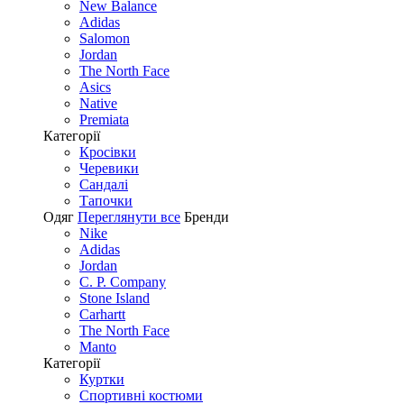
New Balance
Adidas
Salomon
Jordan
The North Face
Asics
Native
Premiata
Категорії
Кросівки
Черевики
Сандалі
Tапочки
Одяг
Переглянути все
Бренди
Nike
Adidas
Jordan
C. P. Company
Stone Island
Carhartt
The North Face
Manto
Категорії
Куртки
Спортивні костюми