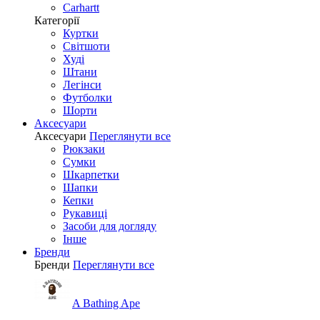
Carhartt
Категорії
Куртки
Світшоти
Худі
Штани
Легінси
Футболки
Шорти
Аксесуари
Аксесуари
Переглянути все
Рюкзаки
Сумки
Шкарпетки
Шапки
Кепки
Рукавиці
Засоби для догляду
Інше
Бренди
Бренди
Переглянути все
A Bathing Ape