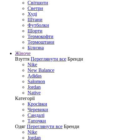
Світшоти
Светри
Худі
Штани
Футболки
Шорти
Термокофти
Термоштани
Білизна
Жіноче
Взуття
Переглянути все
Бренди
Nike
New Balance
Adidas
Salomon
Jordan
Native
Категорії
Кросівки
Черевики
Сандалі
Tапочки
Одяг
Переглянути все
Бренди
Nike
Jordan