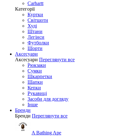
Carhartt
Категорії
Куртки
Світшоти
Худі
Штани
Легінси
Футболки
Шорти
Аксесуари
Аксесуари
Переглянути все
Рюкзаки
Сумки
Шкарпетки
Шапки
Кепки
Рукавиці
Засоби для догляду
Інше
Бренди
Бренди
Переглянути все
A Bathing Ape