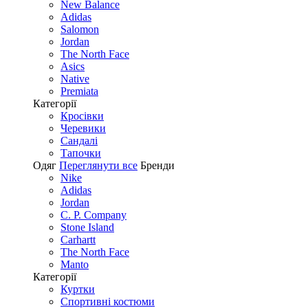
New Balance
Adidas
Salomon
Jordan
The North Face
Asics
Native
Premiata
Категорії
Кросівки
Черевики
Сандалі
Tапочки
Одяг
Переглянути все
Бренди
Nike
Adidas
Jordan
C. P. Company
Stone Island
Carhartt
The North Face
Manto
Категорії
Куртки
Спортивні костюми