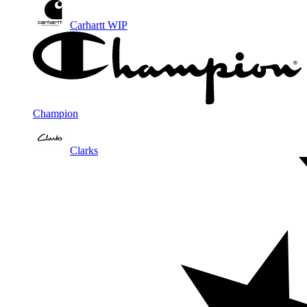
Carhartt WIP
Champion
Clarks