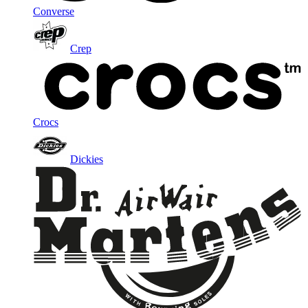
Converse
Crep
Crocs
Dickies