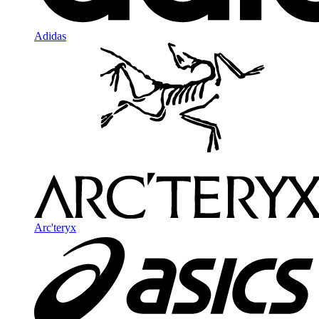
Adidas
Arc'teryx