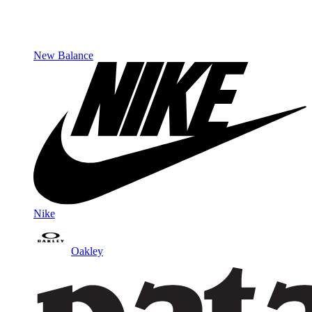
New Balance
Nike
Oakley