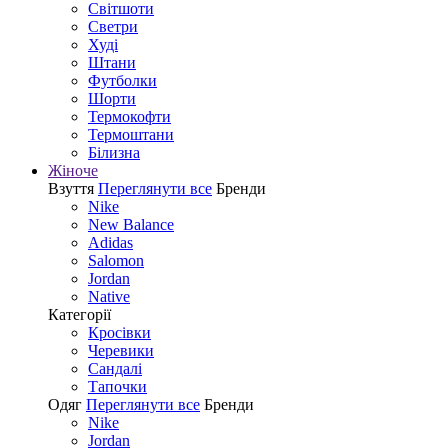
Світшоти
Светри
Худі
Штани
Футболки
Шорти
Термокофти
Термоштани
Білизна
Жіноче
Взуття
Переглянути все
Бренди
Nike
New Balance
Adidas
Salomon
Jordan
Native
Категорії
Кросівки
Черевики
Сандалі
Tапочки
Одяг
Переглянути все
Бренди
Nike
Jordan