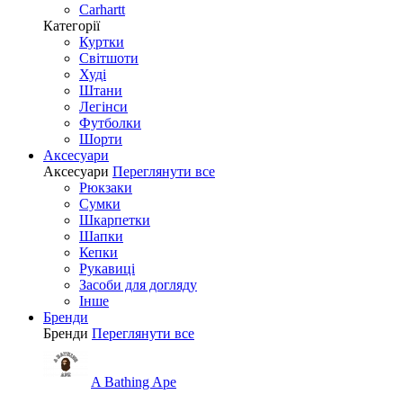
Carhartt
Категорії
Куртки
Світшоти
Худі
Штани
Легінси
Футболки
Шорти
Аксесуари
Аксесуари
Переглянути все
Рюкзаки
Сумки
Шкарпетки
Шапки
Кепки
Рукавиці
Засоби для догляду
Інше
Бренди
Бренди
Переглянути все
A Bathing Ape