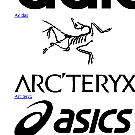
Adidas
Arc'teryx