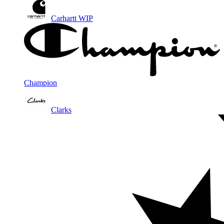
Carhartt WIP
Champion
Clarks