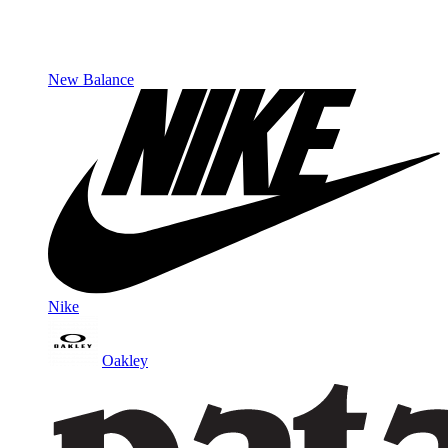
New Balance
Nike
Oakley