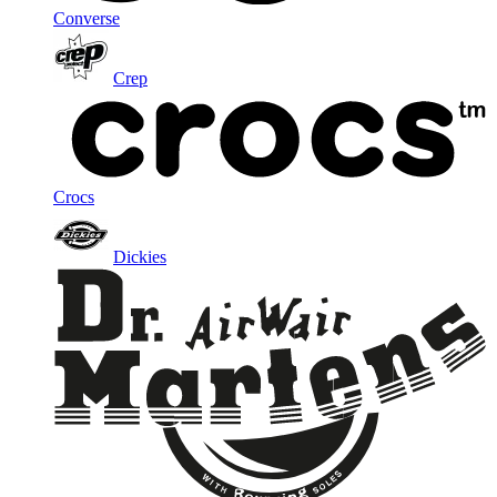
Converse
Crep
Crocs
Dickies