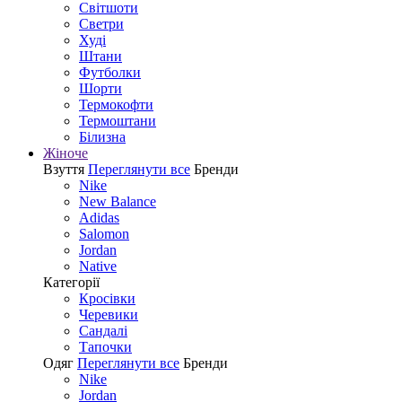
Світшоти
Светри
Худі
Штани
Футболки
Шорти
Термокофти
Термоштани
Білизна
Жіноче
Взуття
Переглянути все
Бренди
Nike
New Balance
Adidas
Salomon
Jordan
Native
Категорії
Кросівки
Черевики
Сандалі
Tапочки
Одяг
Переглянути все
Бренди
Nike
Jordan