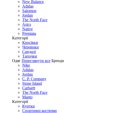
New Balance
Adidas
Salomon
Jordan
The North Face
Asics
Native
Premiata
Категорії
Кросівки
Черевики
Сандалі
Tапочки
Одяг
Переглянути все
Бренди
Nike
Adidas
Jordan
C. P. Company
Stone Island
Carhartt
The North Face
Manto
Категорії
Куртки
Спортивні костюми