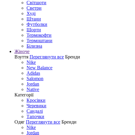
Світшоти
Светри
Худі
Штани
Футболки
Шорти
Термокофти
Термоштани
Білизна
Жіноче
Взуття
Переглянути все
Бренди
Nike
New Balance
Adidas
Salomon
Jordan
Native
Категорії
Кросівки
Черевики
Сандалі
Tапочки
Одяг
Переглянути все
Бренди
Nike
Jordan