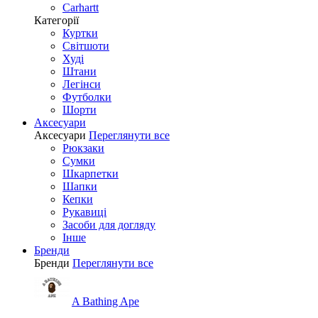
Carhartt
Категорії
Куртки
Світшоти
Худі
Штани
Легінси
Футболки
Шорти
Аксесуари
Аксесуари
Переглянути все
Рюкзаки
Сумки
Шкарпетки
Шапки
Кепки
Рукавиці
Засоби для догляду
Інше
Бренди
Бренди
Переглянути все
A Bathing Ape