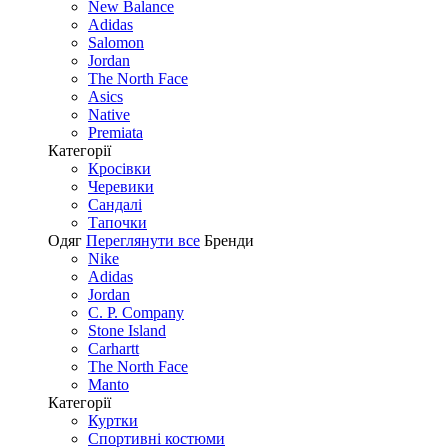
New Balance
Adidas
Salomon
Jordan
The North Face
Asics
Native
Premiata
Категорії
Кросівки
Черевики
Сандалі
Tапочки
Одяг
Переглянути все
Бренди
Nike
Adidas
Jordan
C. P. Company
Stone Island
Carhartt
The North Face
Manto
Категорії
Куртки
Спортивні костюми