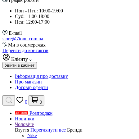
Графік роботи
Пон - Птн: 10:00-19:00
Суб: 11:00-18:00
Нед: 12:00-17:00
E-mail
store@7tonn.com.ua
Ми в соцмережах
Перейти до контактів
Клієнту
Увійти в кабінет
Інформація про доставку
Про магазин
Договір оферти
0
0
Розпродаж
Новинки
Чоловіче
Взуття
Переглянути все
Бренди
Nike