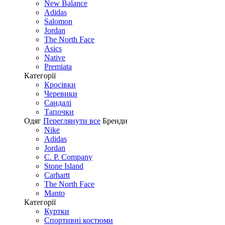
New Balance
Adidas
Salomon
Jordan
The North Face
Asics
Native
Premiata
Категорії
Кросівки
Черевики
Сандалі
Tапочки
Одяг
Переглянути все
Бренди
Nike
Adidas
Jordan
C. P. Company
Stone Island
Carhartt
The North Face
Manto
Категорії
Куртки
Спортивні костюми