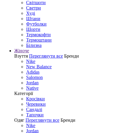
Світшоти
Светри
Худі
Штани
Футболки
Шорти
Термокофти
Термоштани
Білизна
Жіноче
Взуття
Переглянути все
Бренди
Nike
New Balance
Adidas
Salomon
Jordan
Native
Категорії
Кросівки
Черевики
Сандалі
Tапочки
Одяг
Переглянути все
Бренди
Nike
Jordan