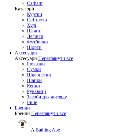
Carhartt
Категорії
Куртки
Світшоти
Худі
Штани
Легінси
Футболки
Шорти
Аксесуари
Аксесуари
Переглянути все
Рюкзаки
Сумки
Шкарпетки
Шапки
Кепки
Рукавиці
Засоби для догляду
Інше
Бренди
Бренди
Переглянути все
A Bathing Ape