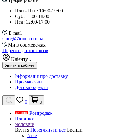
Графік роботи
Пон - Птн: 10:00-19:00
Суб: 11:00-18:00
Нед: 12:00-17:00
E-mail
store@7tonn.com.ua
Ми в соцмережах
Перейти до контактів
Клієнту
Увійти в кабінет
Інформація про доставку
Про магазин
Договір оферти
0
0
Розпродаж
Новинки
Чоловіче
Взуття
Переглянути все
Бренди
Nike