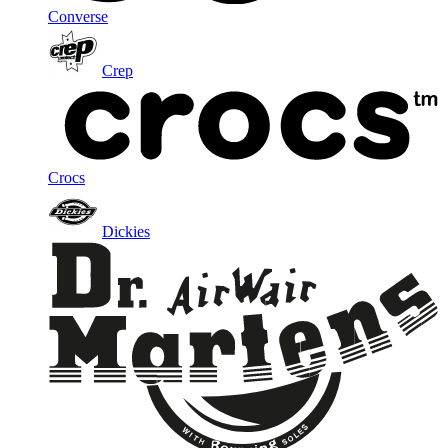
Converse
Crep
Crocs
Dickies