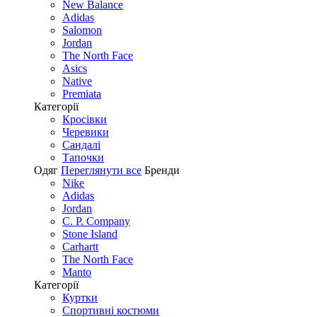
New Balance
Adidas
Salomon
Jordan
The North Face
Asics
Native
Premiata
Категорії
Кросівки
Черевики
Сандалі
Tапочки
Одяг
Переглянути все
Бренди
Nike
Adidas
Jordan
C. P. Company
Stone Island
Carhartt
The North Face
Manto
Категорії
Куртки
Спортивні костюми