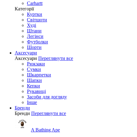
Carhartt
Категорії
Куртки
Світшоти
Худі
Штани
Легінси
Футболки
Шорти
Аксесуари
Аксесуари
Переглянути все
Рюкзаки
Сумки
Шкарпетки
Шапки
Кепки
Рукавиці
Засоби для догляду
Інше
Бренди
Бренди
Переглянути все
A Bathing Ape