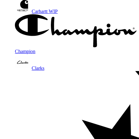
Carhartt WIP
Champion
Clarks