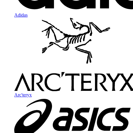
Adidas
Arc'teryx