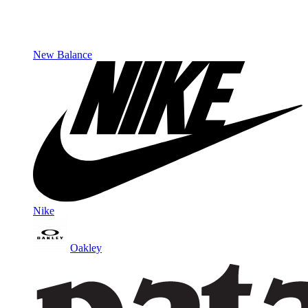
New Balance
Nike
Oakley