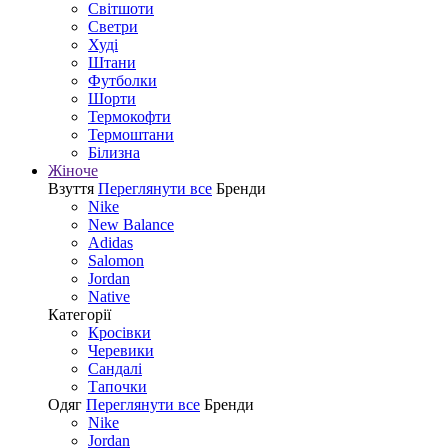
Світшоти
Светри
Худі
Штани
Футболки
Шорти
Термокофти
Термоштани
Білизна
Жіноче
Взуття
Переглянути все
Бренди
Nike
New Balance
Adidas
Salomon
Jordan
Native
Категорії
Кросівки
Черевики
Сандалі
Tапочки
Одяг
Переглянути все
Бренди
Nike
Jordan