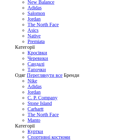
New Balance
Adidas
Salomon
Jordan
The North Face
Asics
Native
Premiata
Категорії
Кросівки
Черевики
Сандалі
Tапочки
Одяг
Переглянути все
Бренди
Nike
Adidas
Jordan
C. P. Company
Stone Island
Carhartt
The North Face
Manto
Категорії
Куртки
Спортивні костюми