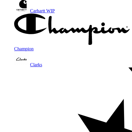
Carhartt WIP
Champion
Clarks