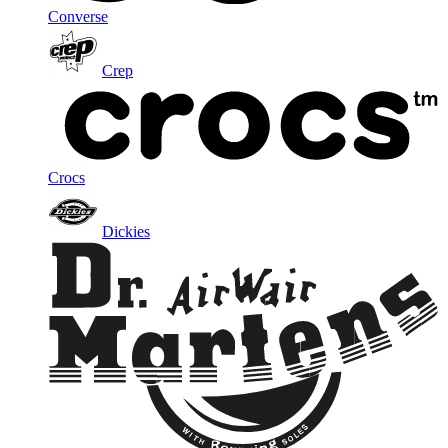
Converse
Crep
Crocs
Dickies