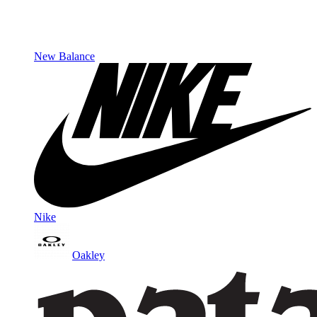
New Balance
Nike
Oakley