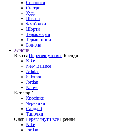
Світшоти
Светри
Худі
Штани
Футболки
Шорти
Термокофти
Термоштани
Білизна
Жіноче
Взуття
Переглянути все
Бренди
Nike
New Balance
Adidas
Salomon
Jordan
Native
Категорії
Кросівки
Черевики
Сандалі
Tапочки
Одяг
Переглянути все
Бренди
Nike
Jordan