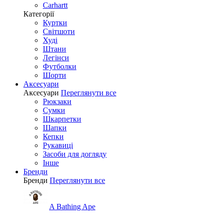
Carhartt
Категорії
Куртки
Світшоти
Худі
Штани
Легінси
Футболки
Шорти
Аксесуари
Аксесуари
Переглянути все
Рюкзаки
Сумки
Шкарпетки
Шапки
Кепки
Рукавиці
Засоби для догляду
Інше
Бренди
Бренди
Переглянути все
A Bathing Ape