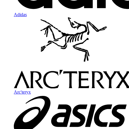
Adidas
Arc'teryx