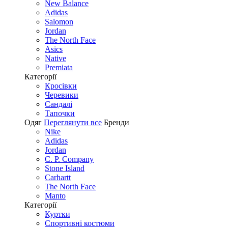
New Balance
Adidas
Salomon
Jordan
The North Face
Asics
Native
Premiata
Категорії
Кросівки
Черевики
Сандалі
Tапочки
Одяг
Переглянути все
Бренди
Nike
Adidas
Jordan
C. P. Company
Stone Island
Carhartt
The North Face
Manto
Категорії
Куртки
Спортивні костюми