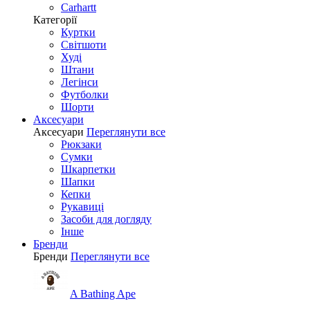
Carhartt
Категорії
Куртки
Світшоти
Худі
Штани
Легінси
Футболки
Шорти
Аксесуари
Аксесуари
Переглянути все
Рюкзаки
Сумки
Шкарпетки
Шапки
Кепки
Рукавиці
Засоби для догляду
Інше
Бренди
Бренди
Переглянути все
A Bathing Ape