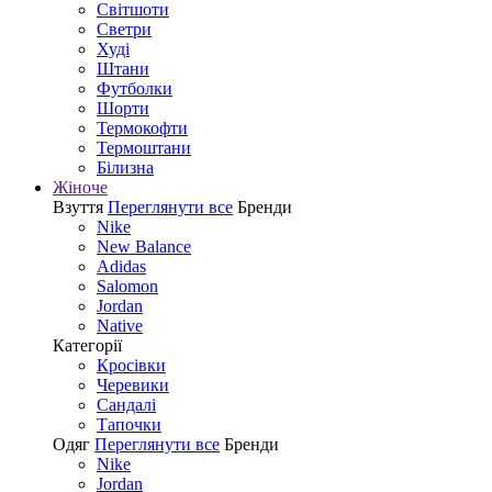
Світшоти
Светри
Худі
Штани
Футболки
Шорти
Термокофти
Термоштани
Білизна
Жіноче
Взуття
Переглянути все
Бренди
Nike
New Balance
Adidas
Salomon
Jordan
Native
Категорії
Кросівки
Черевики
Сандалі
Tапочки
Одяг
Переглянути все
Бренди
Nike
Jordan