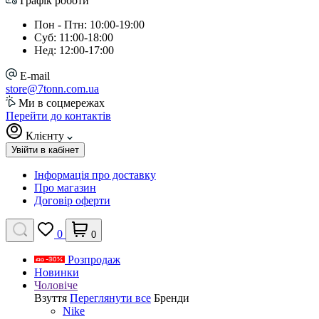
Графік роботи
Пон - Птн: 10:00-19:00
Суб: 11:00-18:00
Нед: 12:00-17:00
E-mail
store@7tonn.com.ua
Ми в соцмережах
Перейти до контактів
Клієнту
Увійти в кабінет
Інформація про доставку
Про магазин
Договір оферти
0
0
Розпродаж
Новинки
Чоловіче
Взуття
Переглянути все
Бренди
Nike