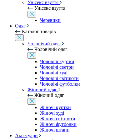
Унісекс взуття
Унісекс взуття
Черевики
Одяг
Каталог товарів
Чоловічий одяг
Чоловічий одяг
Чоловічі куртки
Чоловічі светри
Чоловічі худі
Чоловічі світшоти
Чоловічі футболки
Жіночий одяг
Жіночий одяг
Жіночі куртки
Жіночі худі
Жіночі світшоти
Жіночі футболки
Жіночі штани
Аксесуари