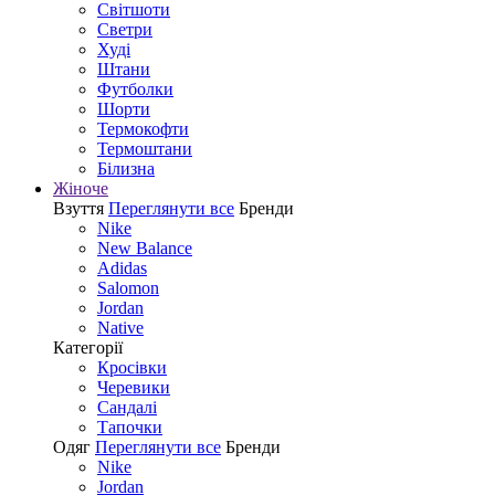
Світшоти
Светри
Худі
Штани
Футболки
Шорти
Термокофти
Термоштани
Білизна
Жіноче
Взуття
Переглянути все
Бренди
Nike
New Balance
Adidas
Salomon
Jordan
Native
Категорії
Кросівки
Черевики
Сандалі
Tапочки
Одяг
Переглянути все
Бренди
Nike
Jordan