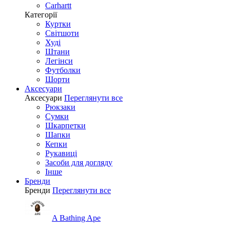
Carhartt
Категорії
Куртки
Світшоти
Худі
Штани
Легінси
Футболки
Шорти
Аксесуари
Аксесуари
Переглянути все
Рюкзаки
Сумки
Шкарпетки
Шапки
Кепки
Рукавиці
Засоби для догляду
Інше
Бренди
Бренди
Переглянути все
A Bathing Ape