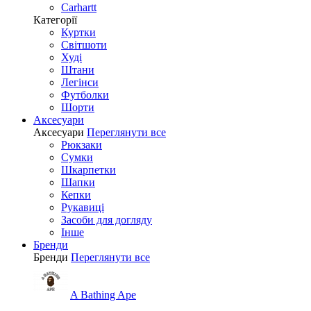
Carhartt
Категорії
Куртки
Світшоти
Худі
Штани
Легінси
Футболки
Шорти
Аксесуари
Аксесуари
Переглянути все
Рюкзаки
Сумки
Шкарпетки
Шапки
Кепки
Рукавиці
Засоби для догляду
Інше
Бренди
Бренди
Переглянути все
A Bathing Ape