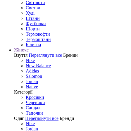
Світшоти
Светри
Худі
Штани
Футболки
Шорти
Термокофти
Термоштани
Білизна
Жіноче
Взуття
Переглянути все
Бренди
Nike
New Balance
Adidas
Salomon
Jordan
Native
Категорії
Кросівки
Черевики
Сандалі
Tапочки
Одяг
Переглянути все
Бренди
Nike
Jordan