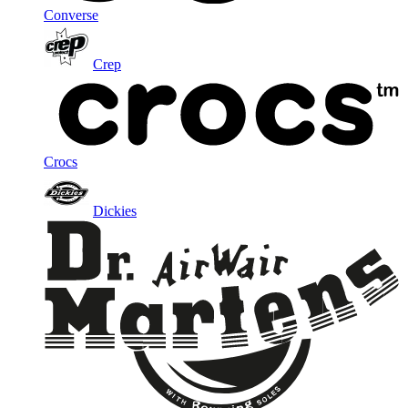
Converse
Crep
Crocs
Dickies