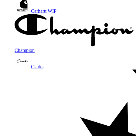
Carhartt WIP
Champion
Clarks