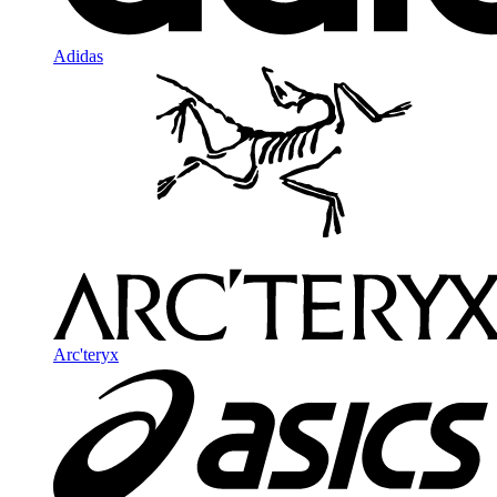
Adidas
Arc'teryx