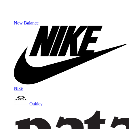
New Balance
Nike
Oakley