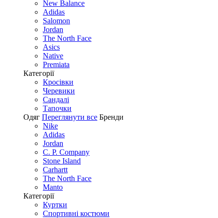
New Balance
Adidas
Salomon
Jordan
The North Face
Asics
Native
Premiata
Категорії
Кросівки
Черевики
Сандалі
Tапочки
Одяг
Переглянути все
Бренди
Nike
Adidas
Jordan
C. P. Company
Stone Island
Carhartt
The North Face
Manto
Категорії
Куртки
Спортивні костюми