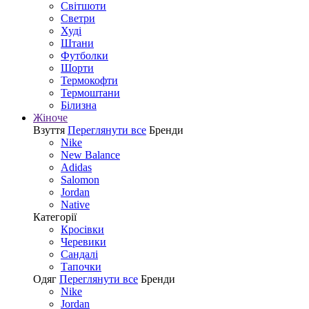
Світшоти
Светри
Худі
Штани
Футболки
Шорти
Термокофти
Термоштани
Білизна
Жіноче
Взуття
Переглянути все
Бренди
Nike
New Balance
Adidas
Salomon
Jordan
Native
Категорії
Кросівки
Черевики
Сандалі
Tапочки
Одяг
Переглянути все
Бренди
Nike
Jordan