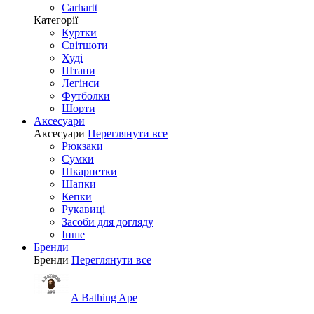
Carhartt
Категорії
Куртки
Світшоти
Худі
Штани
Легінси
Футболки
Шорти
Аксесуари
Аксесуари
Переглянути все
Рюкзаки
Сумки
Шкарпетки
Шапки
Кепки
Рукавиці
Засоби для догляду
Інше
Бренди
Бренди
Переглянути все
A Bathing Ape