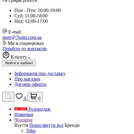
Графік роботи
Пон - Птн: 10:00-19:00
Суб: 11:00-18:00
Нед: 12:00-17:00
E-mail
store@7tonn.com.ua
Ми в соцмережах
Перейти до контактів
Клієнту
Увійти в кабінет
Інформація про доставку
Про магазин
Договір оферти
0
0
Розпродаж
Новинки
Чоловіче
Взуття
Переглянути все
Бренди
Nike