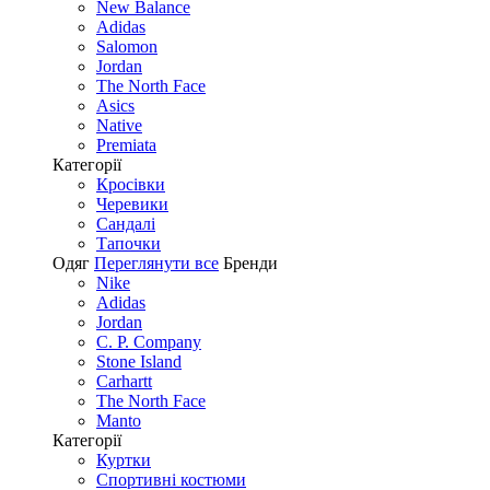
New Balance
Adidas
Salomon
Jordan
The North Face
Asics
Native
Premiata
Категорії
Кросівки
Черевики
Сандалі
Tапочки
Одяг
Переглянути все
Бренди
Nike
Adidas
Jordan
C. P. Company
Stone Island
Carhartt
The North Face
Manto
Категорії
Куртки
Спортивні костюми