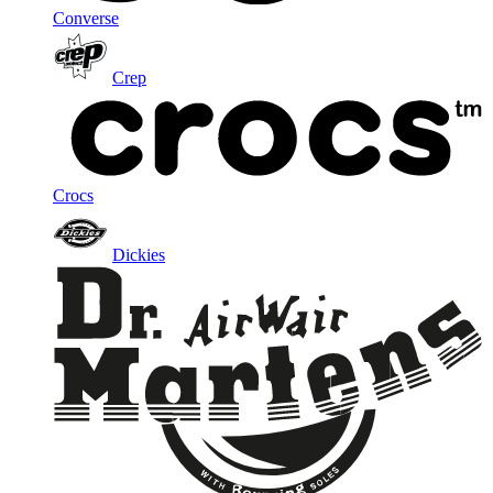
Converse
Crep
Crocs
Dickies