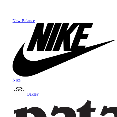
New Balance
Nike
Oakley