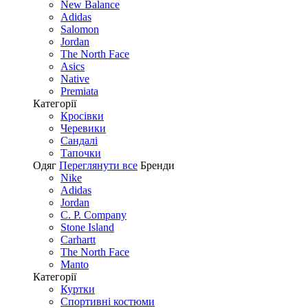
New Balance
Adidas
Salomon
Jordan
The North Face
Asics
Native
Premiata
Категорії
Кросівки
Черевики
Сандалі
Tапочки
Одяг
Переглянути все
Бренди
Nike
Adidas
Jordan
C. P. Company
Stone Island
Carhartt
The North Face
Manto
Категорії
Куртки
Спортивні костюми