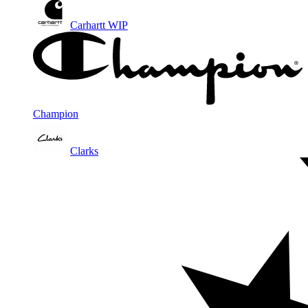
Carhartt WIP
Champion
Clarks