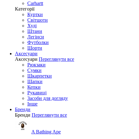
Carhartt
Категорії
Куртки
Світшоти
Худі
Штани
Легінси
Футболки
Шорти
Аксесуари
Аксесуари
Переглянути все
Рюкзаки
Сумки
Шкарпетки
Шапки
Кепки
Рукавиці
Засоби для догляду
Інше
Бренди
Бренди
Переглянути все
A Bathing Ape