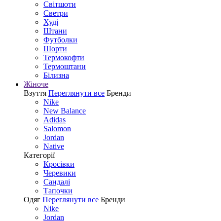
Світшоти
Светри
Худі
Штани
Футболки
Шорти
Термокофти
Термоштани
Білизна
Жіноче
Взуття
Переглянути все
Бренди
Nike
New Balance
Adidas
Salomon
Jordan
Native
Категорії
Кросівки
Черевики
Сандалі
Tапочки
Одяг
Переглянути все
Бренди
Nike
Jordan