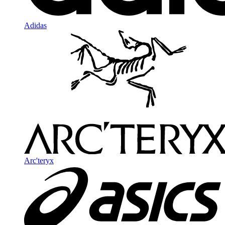
Adidas
Arc'teryx