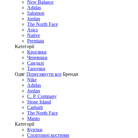
New Balance
Adidas
Salomon
Jordan
The North Face
Asics
Native
Premiata
Категорії
Кросівки
Черевики
Сандалі
Tапочки
Одяг
Переглянути все
Бренди
Nike
Adidas
Jordan
C. P. Company
Stone Island
Carhartt
The North Face
Manto
Категорії
Куртки
Спортивні костюми