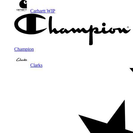
Carhartt WIP
Champion
Clarks