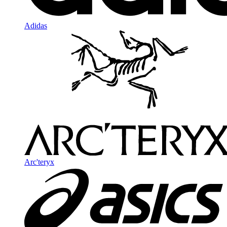
Adidas
Arc'teryx