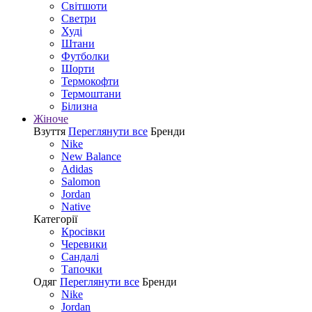
Світшоти
Светри
Худі
Штани
Футболки
Шорти
Термокофти
Термоштани
Білизна
Жіноче
Взуття
Переглянути все
Бренди
Nike
New Balance
Adidas
Salomon
Jordan
Native
Категорії
Кросівки
Черевики
Сандалі
Tапочки
Одяг
Переглянути все
Бренди
Nike
Jordan