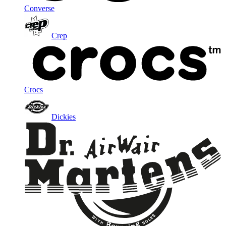
Converse
Crep
Crocs
Dickies