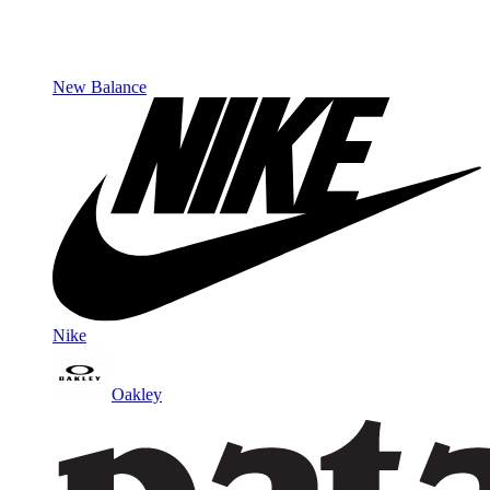
New Balance
Nike
Oakley