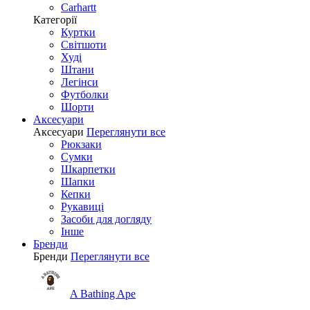
Carhartt
Категорії
Куртки
Світшоти
Худі
Штани
Легінси
Футболки
Шорти
Аксесуари
Аксесуари
Переглянути все
Рюкзаки
Сумки
Шкарпетки
Шапки
Кепки
Рукавиці
Засоби для догляду
Інше
Бренди
Бренди
Переглянути все
A Bathing Ape