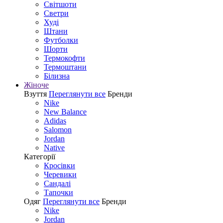
Світшоти
Светри
Худі
Штани
Футболки
Шорти
Термокофти
Термоштани
Білизна
Жіноче
Взуття
Переглянути все
Бренди
Nike
New Balance
Adidas
Salomon
Jordan
Native
Категорії
Кросівки
Черевики
Сандалі
Tапочки
Одяг
Переглянути все
Бренди
Nike
Jordan