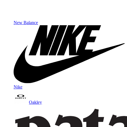
New Balance
Nike
Oakley