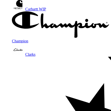
Carhartt WIP
Champion
Clarks