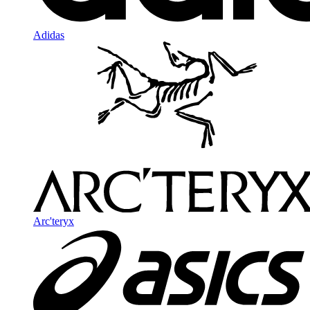
Adidas
Arc'teryx