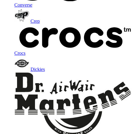
Converse
Crep
Crocs
Dickies