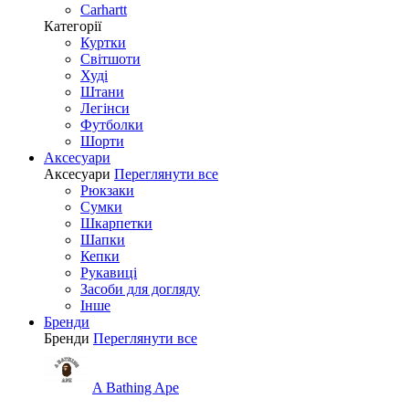
Carhartt
Категорії
Куртки
Світшоти
Худі
Штани
Легінси
Футболки
Шорти
Аксесуари
Аксесуари
Переглянути все
Рюкзаки
Сумки
Шкарпетки
Шапки
Кепки
Рукавиці
Засоби для догляду
Інше
Бренди
Бренди
Переглянути все
A Bathing Ape