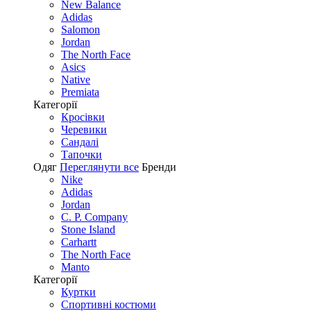
New Balance
Adidas
Salomon
Jordan
The North Face
Asics
Native
Premiata
Категорії
Кросівки
Черевики
Сандалі
Tапочки
Одяг
Переглянути все
Бренди
Nike
Adidas
Jordan
C. P. Company
Stone Island
Carhartt
The North Face
Manto
Категорії
Куртки
Спортивні костюми