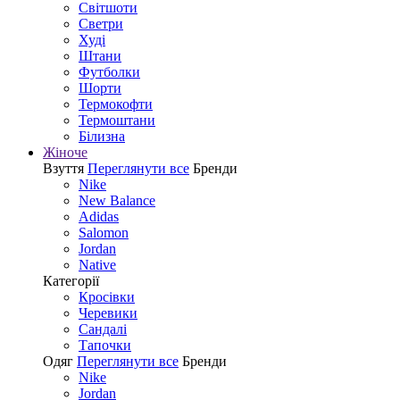
Світшоти
Светри
Худі
Штани
Футболки
Шорти
Термокофти
Термоштани
Білизна
Жіноче
Взуття
Переглянути все
Бренди
Nike
New Balance
Adidas
Salomon
Jordan
Native
Категорії
Кросівки
Черевики
Сандалі
Tапочки
Одяг
Переглянути все
Бренди
Nike
Jordan