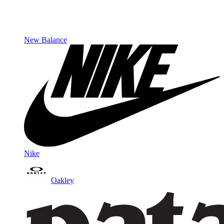
New Balance
Nike
Oakley