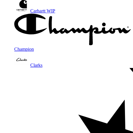
Carhartt WIP
Champion
Clarks