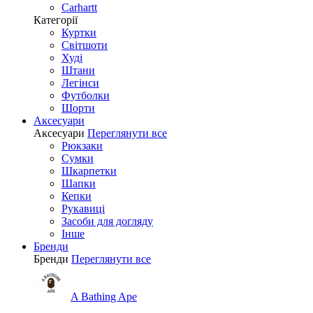
Carhartt
Категорії
Куртки
Світшоти
Худі
Штани
Легінси
Футболки
Шорти
Аксесуари
Аксесуари
Переглянути все
Рюкзаки
Сумки
Шкарпетки
Шапки
Кепки
Рукавиці
Засоби для догляду
Інше
Бренди
Бренди
Переглянути все
A Bathing Ape