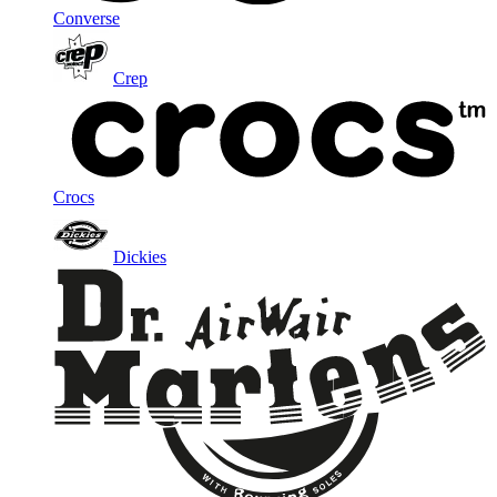
Converse
Crep
Crocs
Dickies