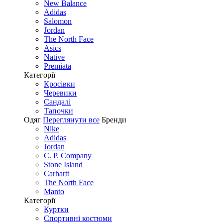
New Balance
Adidas
Salomon
Jordan
The North Face
Asics
Native
Premiata
Категорії
Кросівки
Черевики
Сандалі
Tапочки
Одяг
Переглянути все
Бренди
Nike
Adidas
Jordan
C. P. Company
Stone Island
Carhartt
The North Face
Manto
Категорії
Куртки
Спортивні костюми