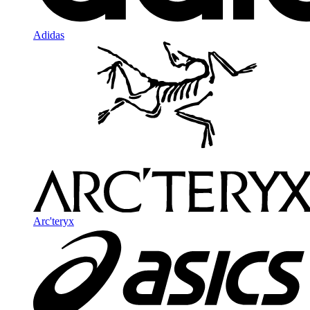
Adidas
Arc'teryx