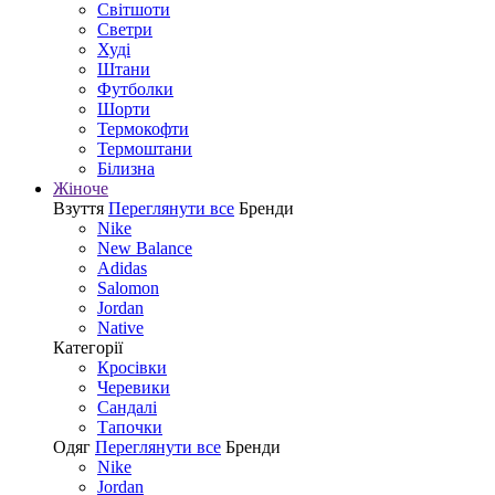
Світшоти
Светри
Худі
Штани
Футболки
Шорти
Термокофти
Термоштани
Білизна
Жіноче
Взуття
Переглянути все
Бренди
Nike
New Balance
Adidas
Salomon
Jordan
Native
Категорії
Кросівки
Черевики
Сандалі
Tапочки
Одяг
Переглянути все
Бренди
Nike
Jordan