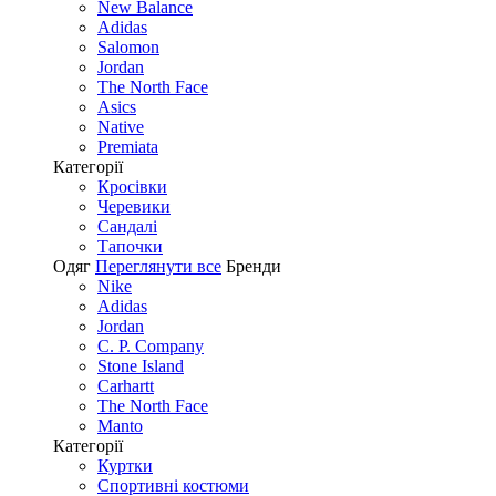
New Balance
Adidas
Salomon
Jordan
The North Face
Asics
Native
Premiata
Категорії
Кросівки
Черевики
Сандалі
Tапочки
Одяг
Переглянути все
Бренди
Nike
Adidas
Jordan
C. P. Company
Stone Island
Carhartt
The North Face
Manto
Категорії
Куртки
Спортивні костюми