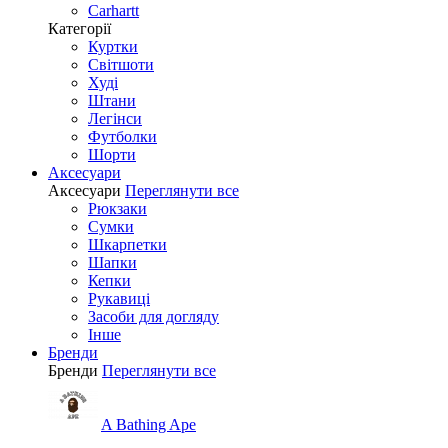
Carhartt
Категорії
Куртки
Світшоти
Худі
Штани
Легінси
Футболки
Шорти
Аксесуари
Аксесуари
Переглянути все
Рюкзаки
Сумки
Шкарпетки
Шапки
Кепки
Рукавиці
Засоби для догляду
Інше
Бренди
Бренди
Переглянути все
A Bathing Ape