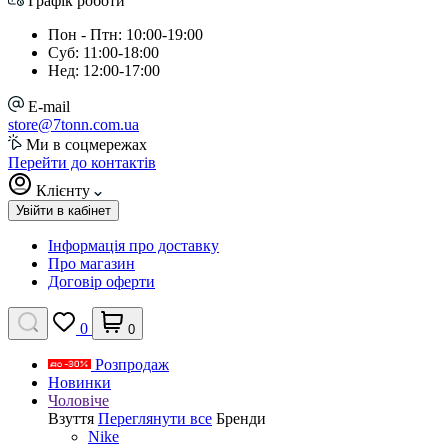
Графік роботи
Пон - Птн: 10:00-19:00
Суб: 11:00-18:00
Нед: 12:00-17:00
E-mail
store@7tonn.com.ua
Ми в соцмережах
Перейти до контактів
Клієнту
Увійти в кабінет
Інформація про доставку
Про магазин
Договір оферти
0
0
Розпродаж
Новинки
Чоловіче
Взуття
Переглянути все
Бренди
Nike