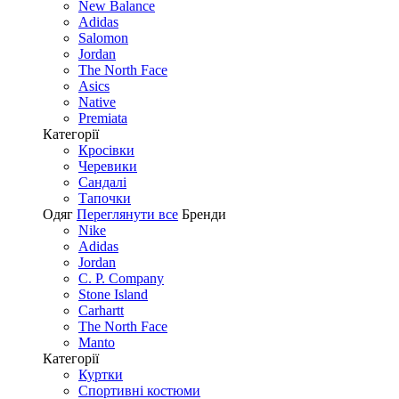
New Balance
Adidas
Salomon
Jordan
The North Face
Asics
Native
Premiata
Категорії
Кросівки
Черевики
Сандалі
Tапочки
Одяг
Переглянути все
Бренди
Nike
Adidas
Jordan
C. P. Company
Stone Island
Carhartt
The North Face
Manto
Категорії
Куртки
Спортивні костюми