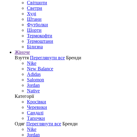
Світшоти
Светри
Худі
Штани
Футболки
Шорти
Термокофти
Термоштани
Білизна
Жіноче
Взуття
Переглянути все
Бренди
Nike
New Balance
Adidas
Salomon
Jordan
Native
Категорії
Кросівки
Черевики
Сандалі
Tапочки
Одяг
Переглянути все
Бренди
Nike
Jordan