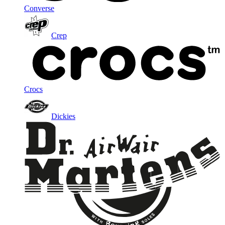
Converse
Crep
Crocs
Dickies