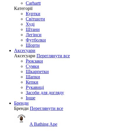
Carhartt
Категорії
Куртки
Світшоти
Худі
Штани
Легінси
Футболки
Шорти
Аксесуари
Аксесуари
Переглянути все
Рюкзаки
Сумки
Шкарпетки
Шапки
Кепки
Рукавиці
Засоби для догляду
Інше
Бренди
Бренди
Переглянути все
A Bathing Ape