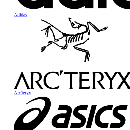
Adidas
Arc'teryx