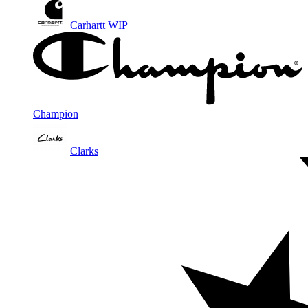
Carhartt WIP
Champion
Clarks