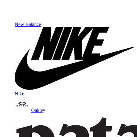
New Balance
Nike
Oakley