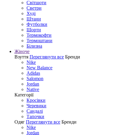
Світшоти
Светри
Худі
Штани
Футболки
Шорти
Термокофти
Термоштани
Білизна
Жіноче
Взуття
Переглянути все
Бренди
Nike
New Balance
Adidas
Salomon
Jordan
Native
Категорії
Кросівки
Черевики
Сандалі
Tапочки
Одяг
Переглянути все
Бренди
Nike
Jordan