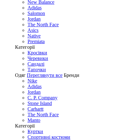
New Balance
Adidas
Salomon
Jordan
The North Face
Asics
Native
Premiata
Категорії
Кросівки
Черевики
Сандалі
Tапочки
Одяг
Переглянути все
Бренди
Nike
Adidas
Jordan
C. P. Company
Stone Island
Carhartt
The North Face
Manto
Категорії
Куртки
Спортивні костюми