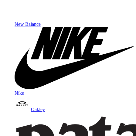
New Balance
Nike
Oakley