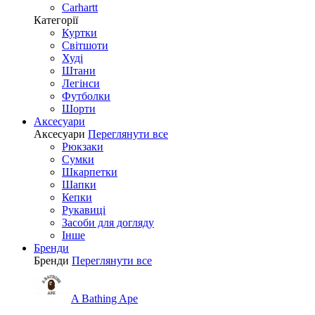
Carhartt
Категорії
Куртки
Світшоти
Худі
Штани
Легінси
Футболки
Шорти
Аксесуари
Аксесуари
Переглянути все
Рюкзаки
Сумки
Шкарпетки
Шапки
Кепки
Рукавиці
Засоби для догляду
Інше
Бренди
Бренди
Переглянути все
A Bathing Ape