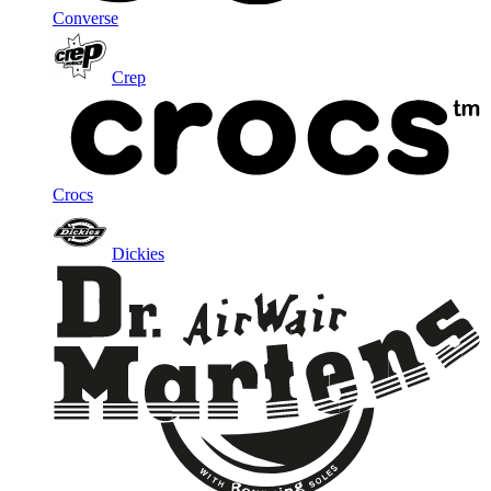
Converse
Crep
Crocs
Dickies