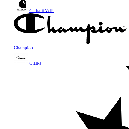
Carhartt WIP
Champion
Clarks