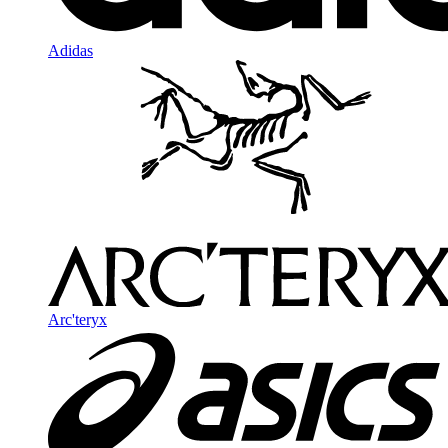
Adidas
Arc'teryx