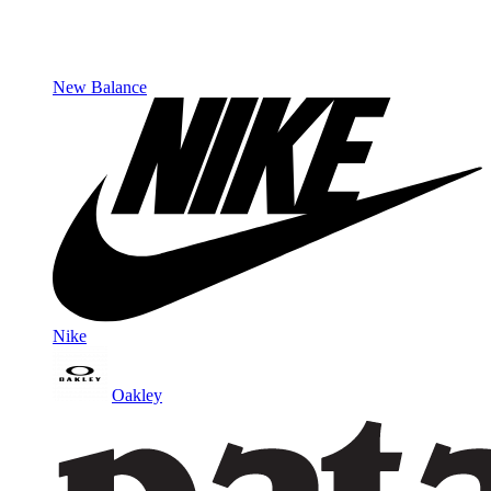
New Balance
Nike
Oakley