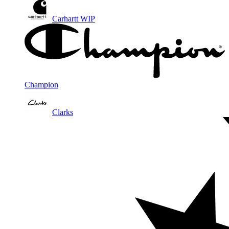
Carhartt WIP
Champion
Clarks