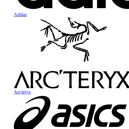
Adidas
Arc'teryx