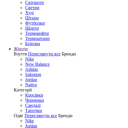
Світшоти
Светри
Худі
Штани
Футболки
Шорти
Термокофти
Термоштани
Білизна
Жіноче
Взуття
Переглянути все
Бренди
Nike
New Balance
Adidas
Salomon
Jordan
Native
Категорії
Кросівки
Черевики
Сандалі
Tапочки
Одяг
Переглянути все
Бренди
Nike
Jordan