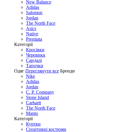
New Balance
Adidas
Salomon
Jordan
The North Face
Asics
Native
Premiata
Категорії
Кросівки
Черевики
Сандалі
Tапочки
Одяг
Переглянути все
Бренди
Nike
Adidas
Jordan
C. P. Company
Stone Island
Carhartt
The North Face
Manto
Категорії
Куртки
Спортивні костюми