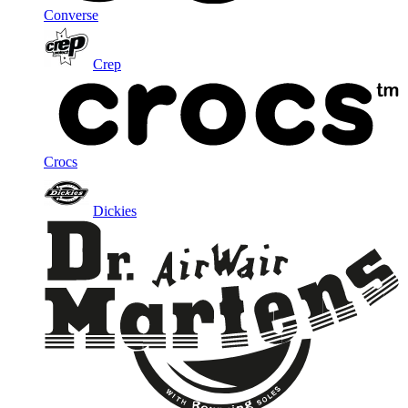
Converse
Crep
Crocs
Dickies