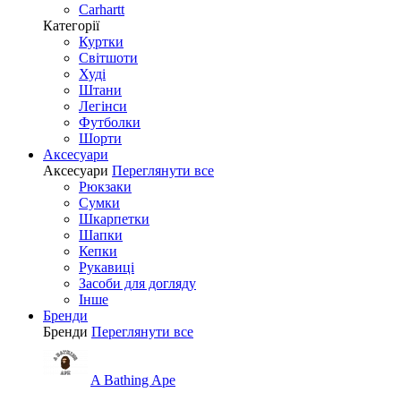
Carhartt
Категорії
Куртки
Світшоти
Худі
Штани
Легінси
Футболки
Шорти
Аксесуари
Аксесуари
Переглянути все
Рюкзаки
Сумки
Шкарпетки
Шапки
Кепки
Рукавиці
Засоби для догляду
Інше
Бренди
Бренди
Переглянути все
A Bathing Ape