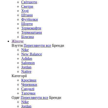
Світшоти
Светри
Худі
Штани
Футболки
Шорти
Термокофти
Термоштани
Білизна
Жіноче
Взуття
Переглянути все
Бренди
Nike
New Balance
Adidas
Salomon
Jordan
Native
Категорії
Кросівки
Черевики
Сандалі
Tапочки
Одяг
Переглянути все
Бренди
Nike
Jordan