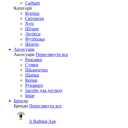
Carhartt
Категорії
Куртки
Світшоти
Худі
Штани
Легінси
Футболки
Шорти
Аксесуари
Аксесуари
Переглянути все
Рюкзаки
Сумки
Шкарпетки
Шапки
Кепки
Рукавиці
Засоби для догляду
Інше
Бренди
Бренди
Переглянути все
A Bathing Ape