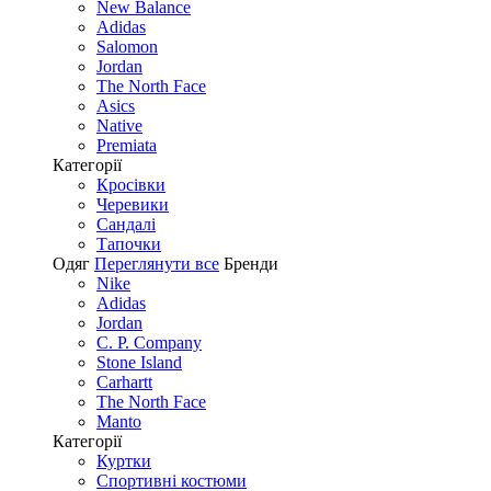
New Balance
Adidas
Salomon
Jordan
The North Face
Asics
Native
Premiata
Категорії
Кросівки
Черевики
Сандалі
Tапочки
Одяг
Переглянути все
Бренди
Nike
Adidas
Jordan
C. P. Company
Stone Island
Carhartt
The North Face
Manto
Категорії
Куртки
Спортивні костюми