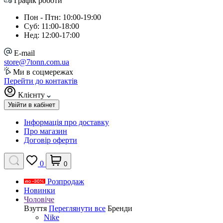
Графік роботи
Пон - Птн: 10:00-19:00
Суб: 11:00-18:00
Нед: 12:00-17:00
E-mail
store@7tonn.com.ua
Ми в соцмережах
Перейти до контактів
Клієнту
Увійти в кабінет
Інформація про доставку
Про магазин
Договір оферти
0
0
Розпродаж
Новинки
Чоловіче
Взуття
Переглянути все
Бренди
Nike