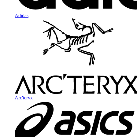
Adidas
Arc'teryx