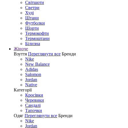
Світшоти
Светри
Худі
Штани
Футболки
Шорти
Термокофти
Термоштани
Білизна
Жіноче
Взуття
Переглянути все
Бренди
Nike
New Balance
Adidas
Salomon
Jordan
Native
Категорії
Кросівки
Черевики
Сандалі
Tапочки
Одяг
Переглянути все
Бренди
Nike
Jordan