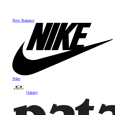
New Balance
Nike
Oakley