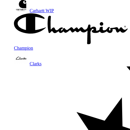
Carhartt WIP
Champion
Clarks