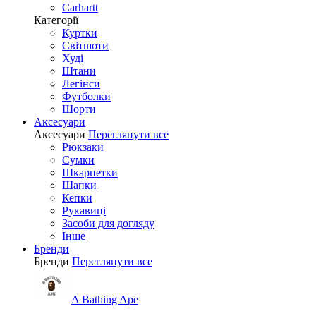
Carhartt
Категорії
Куртки
Світшоти
Худі
Штани
Легінси
Футболки
Шорти
Аксесуари
Аксесуари
Переглянути все
Рюкзаки
Сумки
Шкарпетки
Шапки
Кепки
Рукавиці
Засоби для догляду
Інше
Бренди
Бренди
Переглянути все
A Bathing Ape