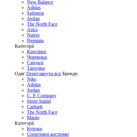
New Balance
Adidas
Salomon
Jordan
The North Face
Asics
Native
Premiata
Категорії
Кросівки
Черевики
Сандалі
Tапочки
Одяг
Переглянути все
Бренди
Nike
Adidas
Jordan
C. P. Company
Stone Island
Carhartt
The North Face
Manto
Категорії
Куртки
Спортивні костюми