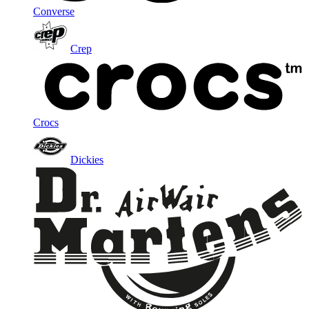
Converse
Crep
Crocs
Dickies