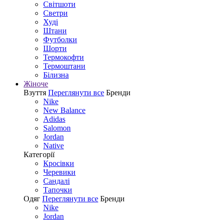
Світшоти
Светри
Худі
Штани
Футболки
Шорти
Термокофти
Термоштани
Білизна
Жіноче
Взуття
Переглянути все
Бренди
Nike
New Balance
Adidas
Salomon
Jordan
Native
Категорії
Кросівки
Черевики
Сандалі
Tапочки
Одяг
Переглянути все
Бренди
Nike
Jordan