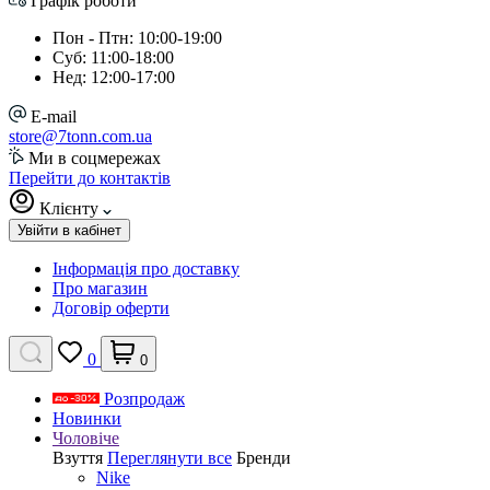
Графік роботи
Пон - Птн: 10:00-19:00
Суб: 11:00-18:00
Нед: 12:00-17:00
E-mail
store@7tonn.com.ua
Ми в соцмережах
Перейти до контактів
Клієнту
Увійти в кабінет
Інформація про доставку
Про магазин
Договір оферти
0
0
Розпродаж
Новинки
Чоловіче
Взуття
Переглянути все
Бренди
Nike