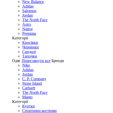
New Balance
Adidas
Salomon
Jordan
The North Face
Asics
Native
Premiata
Категорії
Кросівки
Черевики
Сандалі
Tапочки
Одяг
Переглянути все
Бренди
Nike
Adidas
Jordan
C. P. Company
Stone Island
Carhartt
The North Face
Manto
Категорії
Куртки
Спортивні костюми