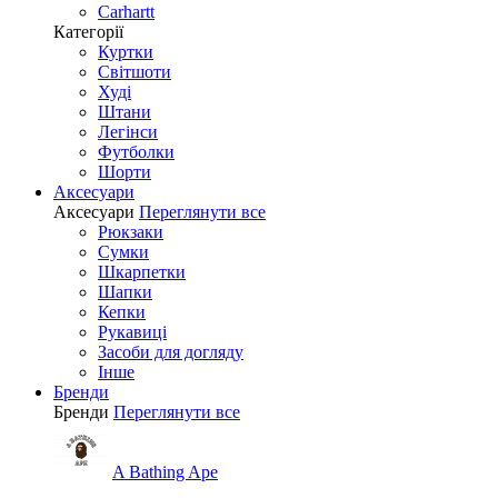
Carhartt
Категорії
Куртки
Світшоти
Худі
Штани
Легінси
Футболки
Шорти
Аксесуари
Аксесуари
Переглянути все
Рюкзаки
Сумки
Шкарпетки
Шапки
Кепки
Рукавиці
Засоби для догляду
Інше
Бренди
Бренди
Переглянути все
A Bathing Ape