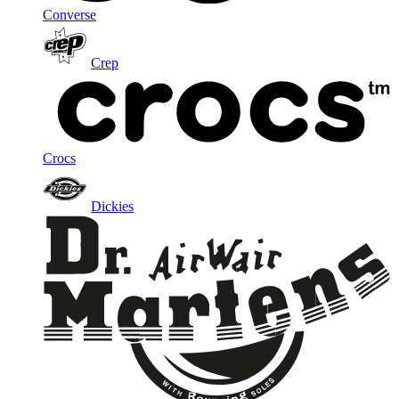
Converse
Crep
Crocs
Dickies