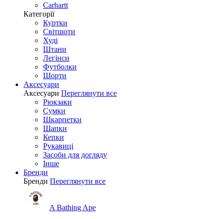
Carhartt
Категорії
Куртки
Світшоти
Худі
Штани
Легінси
Футболки
Шорти
Аксесуари
Аксесуари
Переглянути все
Рюкзаки
Сумки
Шкарпетки
Шапки
Кепки
Рукавиці
Засоби для догляду
Інше
Бренди
Бренди
Переглянути все
A Bathing Ape