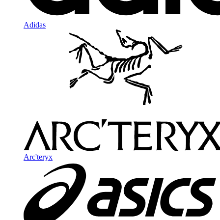
Adidas
Arc'teryx