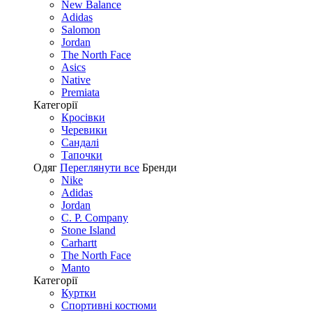
New Balance
Adidas
Salomon
Jordan
The North Face
Asics
Native
Premiata
Категорії
Кросівки
Черевики
Сандалі
Tапочки
Одяг
Переглянути все
Бренди
Nike
Adidas
Jordan
C. P. Company
Stone Island
Carhartt
The North Face
Manto
Категорії
Куртки
Спортивні костюми