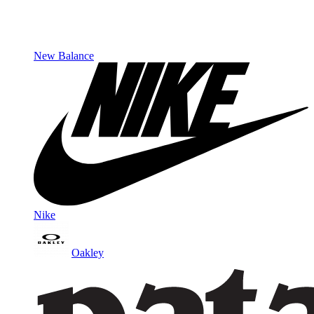
New Balance
Nike
Oakley