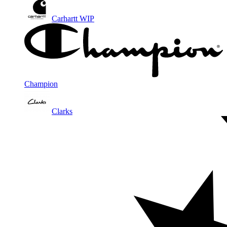
Carhartt WIP
Champion
Clarks