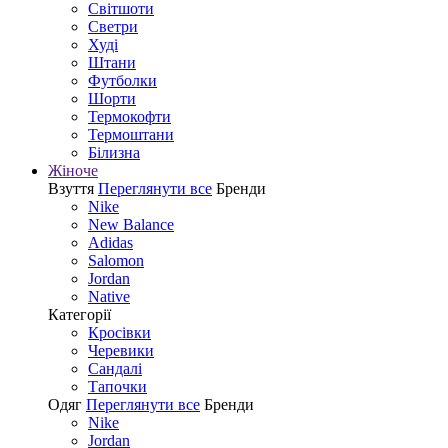
Світшоти
Светри
Худі
Штани
Футболки
Шорти
Термокофти
Термоштани
Білизна
Жіноче
Взуття
Переглянути все
Бренди
Nike
New Balance
Adidas
Salomon
Jordan
Native
Категорії
Кросівки
Черевики
Сандалі
Tапочки
Одяг
Переглянути все
Бренди
Nike
Jordan